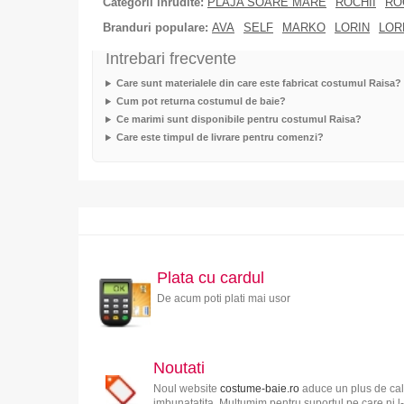
Categorii inrudite:
PLAJA SOARE MARE
ROCHII
RO
Branduri populare:
AVA
SELF
MARKO
LORIN
LOR
Intrebari frecvente
Care sunt materialele din care este fabricat costumul Raisa?
Cum pot returna costumul de baie?
Ce marimi sunt disponibile pentru costumul Raisa?
Care este timpul de livrare pentru comenzi?
Plata cu cardul
De acum poti plati mai usor
Noutati
Noul website
costume-baie.ro
aduce un plus de cali
imbunatatita. Multumim pentru suportul pe care ni l-