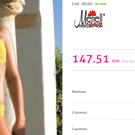
Cod : M14/2 -
in stoc
147.51
RON
(tva inc
Marimea:
Culoarea:
Cantitate: