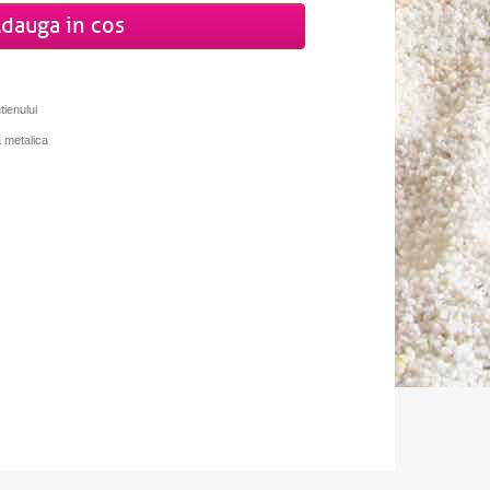
dauga in cos
tienului
 metalica