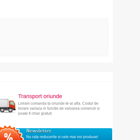
Transport oriunde
Livram comanda ta oriunde te-ai afla. Costul de
livrare variaza in functie de valoarea comenzii si
poate fi chiar gratuit.
Newsletter
Nu rata reducerile si cele mai noi produse!