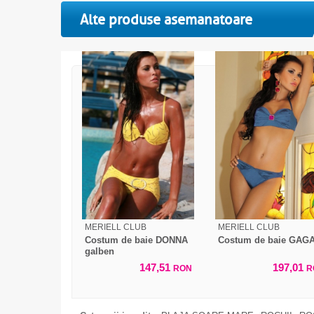
Alte produse asemanatoare
MERIELL CLUB
MERIELL CLUB
Costum de baie DONNA
Costum de baie GAG
galben
147,51
197,01
RON
R