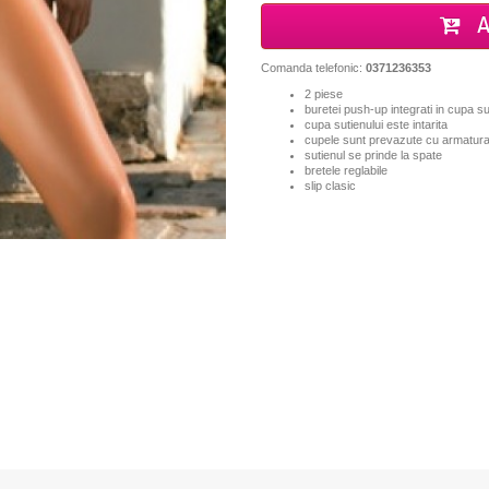
A
Comanda telefonic:
0371236353
2 piese
buretei push-up integrati in cupa su
cupa sutienului este intarita
cupele sunt prevazute cu armatura
sutienul se prinde la spate
bretele reglabile
slip clasic