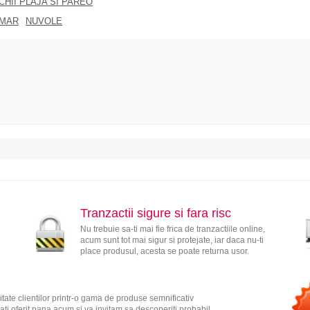
CHII PLAJA SI PAREO
MAR
NUVOLE
Tranzactii sigure si fara risc
Nu trebuie sa-ti mai fie frica de tranzactiile online,
acum sunt tot mai sigur si protejate, iar daca nu-ti
place produsul, acesta se poate returna usor.
tate clientilor printr-o gama de produse semnificativ
ati oferit pana acum si va invitam sa descoperiti probabil