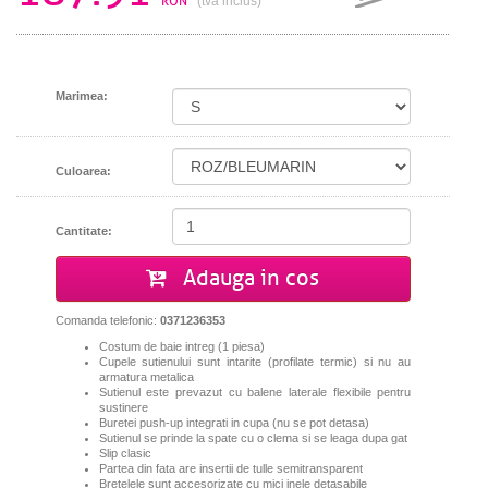
RON
(tva inclus)
Marimea:
Culoarea:
Cantitate:
Adauga in cos
Comanda telefonic:
0371236353
Costum de baie intreg (1 piesa)
Cupele sutienului sunt intarite (profilate termic) si nu au
armatura metalica
Sutienul este prevazut cu balene laterale flexibile pentru
sustinere
Buretei push-up integrati in cupa (nu se pot detasa)
Sutienul se prinde la spate cu o clema si se leaga dupa gat
Slip clasic
Partea din fata are insertii de tulle semitransparent
Bretelele sunt accesorizate cu mici inele detasabile