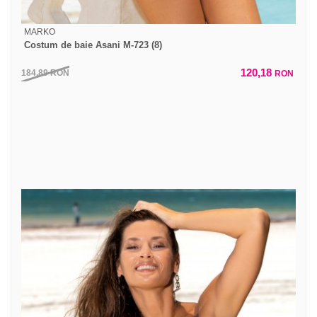
MARKO
Costum de baie Asani M-723 (8)
120,18
184,89
RON
RON