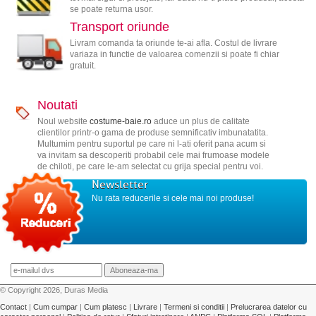
se poate returna usor.
Transport oriunde
Livram comanda ta oriunde te-ai afla. Costul de livrare
variaza in functie de valoarea comenzii si poate fi chiar
gratuit.
Noutati
Noul website
costume-baie.ro
aduce un plus de calitate
clientilor printr-o gama de produse semnificativ imbunatatita.
Multumim pentru suportul pe care ni l-ati oferit pana acum si
va invitam sa descoperiti probabil cele mai frumoase modele
de chiloti, pe care le-am selectat cu grija special pentru voi.
Newsletter
Nu rata reducerile si cele mai noi produse!
© Copyright 2026, Duras Media
Contact
|
Cum cumpar
|
Cum platesc
|
Livrare
|
Termeni si conditii
|
Prelucrarea datelor cu