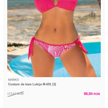
MARKO
Costum de baie Lukija M-691 (3)
86,84
173,67
RON
RON