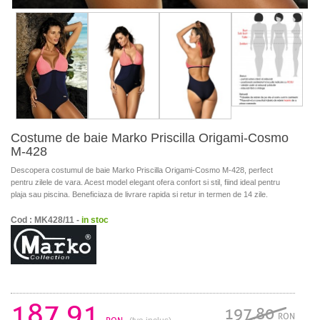
Costume de baie Marko Priscilla Origami-Cosmo
M-428
Descopera costumul de baie Marko Priscilla Origami-Cosmo M-428, perfect
pentru zilele de vara. Acest model elegant ofera confort si stil, fiind ideal pentru
plaja sau piscina. Beneficiaza de livrare rapida si retur in termen de 14 zile.
Cod : MK428/11 -
in stoc
187.91
197.80
RON