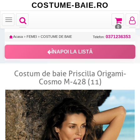
COSTUME-BAIE.RO
Toggle
Toggle
Toggle
Toggle
navigation
navigation
navigat
navigation
0
0371236353
Acasa
»
FEMEI
»
COSTUME DE BAIE
Telefon:
ÎNAPOI LA LISTĂ
Costum de baie Priscilla Origami-
Cosmo M-428 (11)