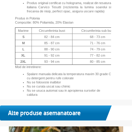
Produs original certificat cu holograma, realizat din tesatura
italiana Carvico Tesutti (rezistenta la lumina soarelui si
frecarea de nisip, perfect opac, asigura uscare rapida)
Produs in Polonia
Compozitie: 80% Poliamida, 20% Elastan
Marime
Circumferinta bust
Circumferinta sub bust
S
82 - 84 cm
68 - 73 cm
M
85 - 87 cm
71 - 76 cm
L
88 - 90 cm
74 - 79 cm
XL
91 - 92 cm
77 - 82 cm
2XL
93 - 94 cm
80 - 85 cm
Mod de intretinere:
Spalare manuala delicata la temperatura maxim 30 grade C
cu detergent pentru rufe colorate
Nu se foloseste inalbitor
Nu se curata uscat sau chimic
Nu se usuca automat sau in apropierea surselor de
caldura
Alte produse asemanatoare