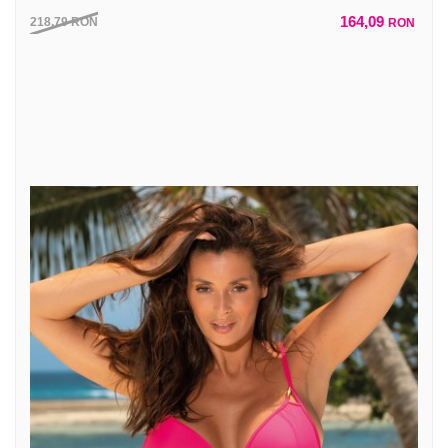
164,09
218,79
RON
RON