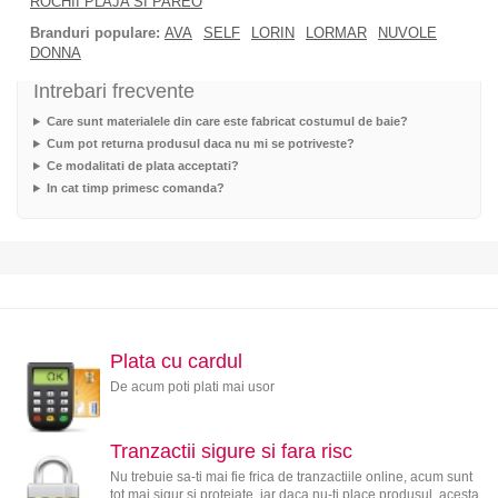
ROCHII PLAJA SI PAREO
Branduri populare:
AVA
SELF
LORIN
LORMAR
NUVOLE
DONNA
Intrebari frecvente
Care sunt materialele din care este fabricat costumul de baie?
Cum pot returna produsul daca nu mi se potriveste?
Ce modalitati de plata acceptati?
In cat timp primesc comanda?
Plata cu cardul
De acum poti plati mai usor
Tranzactii sigure si fara risc
Nu trebuie sa-ti mai fie frica de tranzactiile online, acum sunt
tot mai sigur si protejate, iar daca nu-ti place produsul, acesta