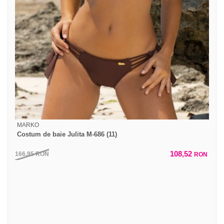
MARKO
Costum de baie Julita M-686 (11)
108,52
166,95
RON
RON