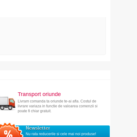
Transport oriunde
Livram comanda ta oriunde te-ai afla. Costul de
livrare variaza in functie de valoarea comenzii si
poate fi chiar gratuit.
Newsletter
Nu rata reducerile si cele mai noi produse!