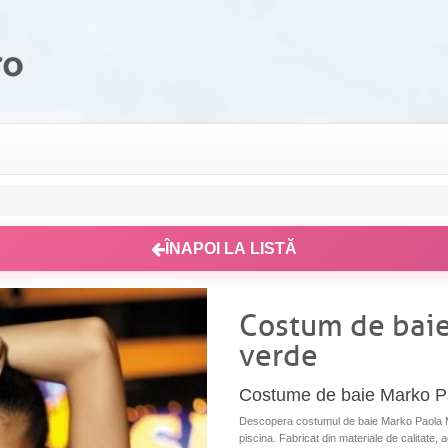
ÎNAPOI LA LISTĂ
Costum de baie
verde
Costume de baie Marko P
Descopera costumul de baie Marko Paola M-07
piscina. Fabricat din materiale de calitate, 