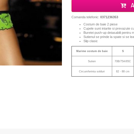
A
Comanda telefonic:
0371236353
Costum de baie 2 piese
Cupele sunt intarite si prevazute 
Buretei push-up detasabili pentru m
Sutienul se prinde la spate si se l
Slip clasic
Marime costum de baie
S
Sutien
70B/75A/65C
Circumferinta solduri
82 - 88 cm