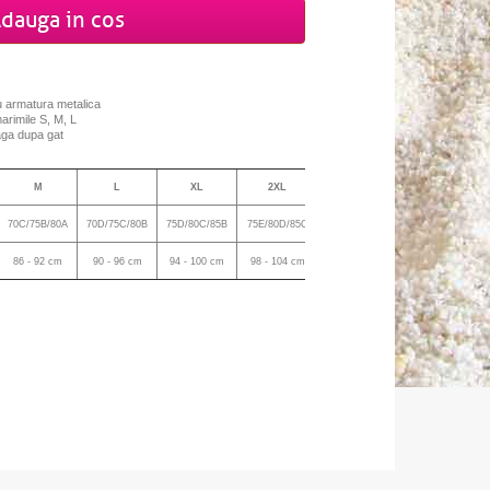
dauga in cos
cu armatura metalica
arimile S, M, L
eaga dupa gat
M
L
XL
2XL
70C/75B/80A
70D/75C/80B
75D/80C/85B
75E/80D/85C
86 - 92 cm
90 - 96 cm
94 - 100 cm
98 - 104 cm