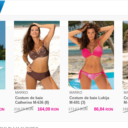
MARKO
MARKO
M
Costum de baie
Costum de baie Lukija
Co
Catherine M-636 (8)
M-691 (3)
M-
164,09
86,84
218,79
RON
173,67
RON
16
ON
RON
RON