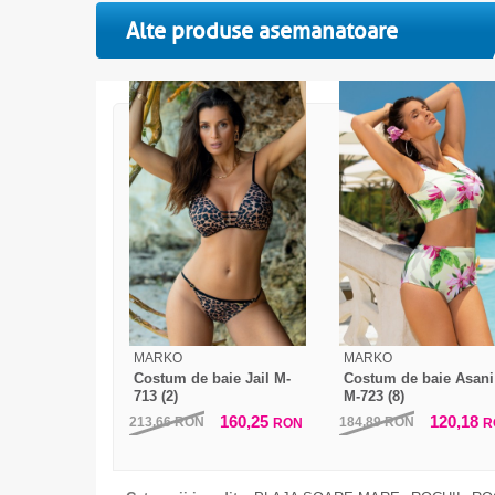
Alte produse asemanatoare
MARKO
MARKO
Costum de baie Jail M-
Costum de baie Asani
713 (2)
M-723 (8)
160,25
120,18
213,66
RON
184,89
RON
RON
R