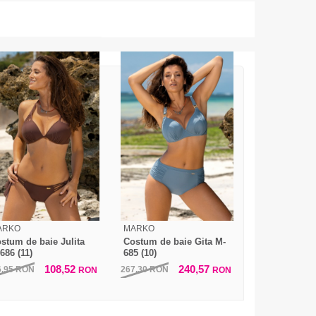
ARKO
MARKO
stum de baie Julita
Costum de baie Gita M-
686 (11)
685 (10)
108,52
240,57
6,95
RON
267,30
RON
RON
RON