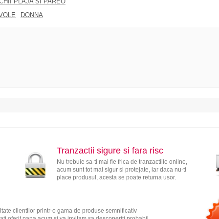
CHII PLAJA SI PAREO
VOLE
DONNA
Tranzactii sigure si fara risc
Nu trebuie sa-ti mai fie frica de tranzactiile online,
acum sunt tot mai sigur si protejate, iar daca nu-ti
place produsul, acesta se poate returna usor.
tate clientilor printr-o gama de produse semnificativ
ati oferit pana acum si va invitam sa descoperiti probabil