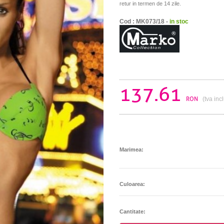
retur in termen de 14 zile.
Cod : MK073/18 -
in stoc
137.61
RON
(tva inc
Marimea:
Culoarea:
Cantitate: