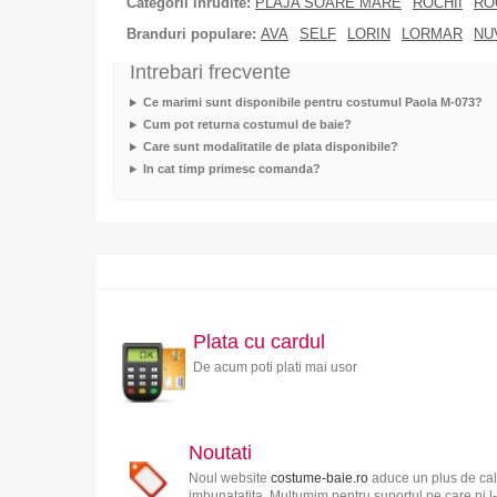
Categorii inrudite:
PLAJA SOARE MARE
ROCHII
RO
Branduri populare:
AVA
SELF
LORIN
LORMAR
NU
Intrebari frecvente
Ce marimi sunt disponibile pentru costumul Paola M-073?
Cum pot returna costumul de baie?
Care sunt modalitatile de plata disponibile?
In cat timp primesc comanda?
Plata cu cardul
De acum poti plati mai usor
Noutati
Noul website
costume-baie.ro
aduce un plus de cali
imbunatatita. Multumim pentru suportul pe care ni l-