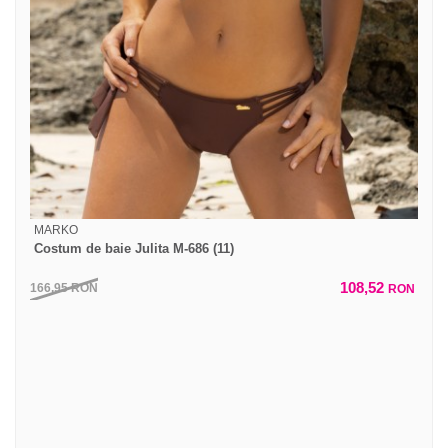
MARKO
Costum de baie Julita M-686 (11)
108,52
166,95
RON
RON