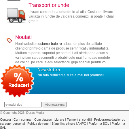
Transport oriunde
Livram comanda ta oriunde te-ai afla. Costul de livrare
variaza in functie de valoarea comenzii si poate fi chiar
gratuit.
Noutati
Noul website
costume-baie.ro
aduce un plus de calitate
clientilor printr-o gama de produse semnificativ imbunatatita.
Multumim pentru suportul pe care ni l-ati oferit pana acum si
va invitam sa descoperiti probabil cele mai frumoase modele
de chiloti, pe care le-am selectat cu grija special pentru voi.
Newsletter
Nu rata reducerile si cele mai noi produse!
© Copyright 2026, Duras Media
Contact
|
Cum cumpar
|
Cum platesc
|
Livrare
|
Termeni si conditii
|
Prelucrarea datelor cu
caracter personal
|
Politica de retur
|
Sfaturi intretinere
|
ANPC
|
Platforma SOL
|
Platforma
SAL