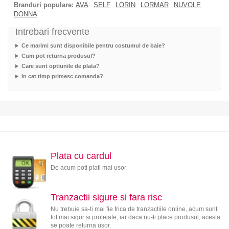
Branduri populare:
AVA
SELF
LORIN
LORMAR
NUVOLE
DONNA
Intrebari frecvente
Ce marimi sunt disponibile pentru costumul de baie?
Cum pot returna produsul?
Care sunt optiunile de plata?
In cat timp primesc comanda?
Plata cu cardul
De acum poti plati mai usor
Tranzactii sigure si fara risc
Nu trebuie sa-ti mai fie frica de tranzactiile online, acum sunt
tot mai sigur si protejate, iar daca nu-ti place produsul, acesta
se poate returna usor.