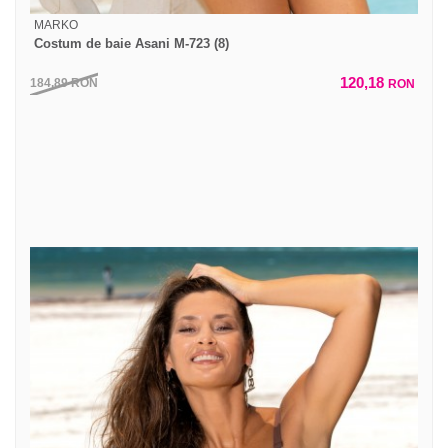
MARKO
Costum de baie Asani M-723 (8)
120,18
184,89
RON
RON