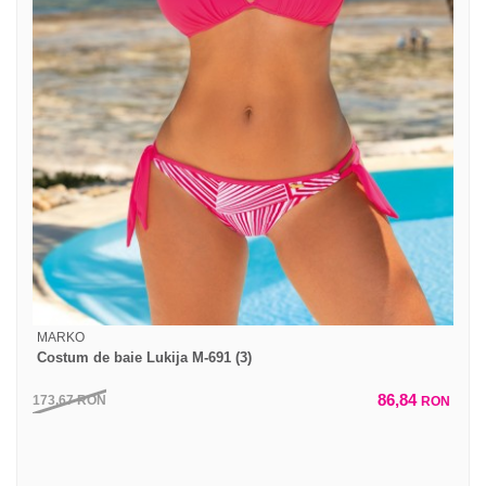
MARKO
Costum de baie Lukija M-691 (3)
86,84
173,67
RON
RON