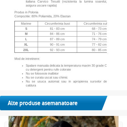
italiana Carvico Tesutti (rezistenta la lumina soarelui,
asigura uscare rapida)
Produs in Polonia
Compozitie: 80% Poliamida, 20% Elastan
Marime
Circumferinta bust
Circumferinta sub bust
S
81 - 83 cm
68 - 73 cm
M
84 - 86 cm
71 - 76 cm
L
87 - 89 cm
74 - 79 cm
XL
90 - 91 cm
77 - 82 cm
2XL
92 - 93 cm
80 - 85 cm
Mod de intretinere:
Spalare manuala delicata la temperatura maxim 30 grade C
cu detergent pentru rufe colorate
Nu se foloseste inalbitor
Nu se curata uscat sau chimic
Nu se usuca automat sau in apropierea surselor de
caldura
Alte produse asemanatoare