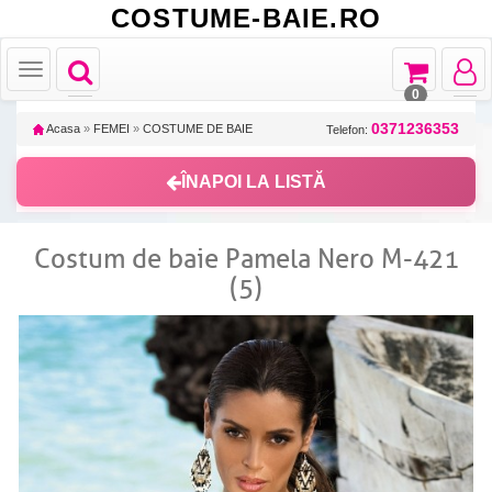
COSTUME-BAIE.RO
Toggle
Toggle
Toggle
Toggle
navigation
navigation
navigat
navigation
0
0371236353
Acasa
»
FEMEI
»
COSTUME DE BAIE
Telefon:
ÎNAPOI LA LISTĂ
Costum de baie Pamela Nero M-421
(5)