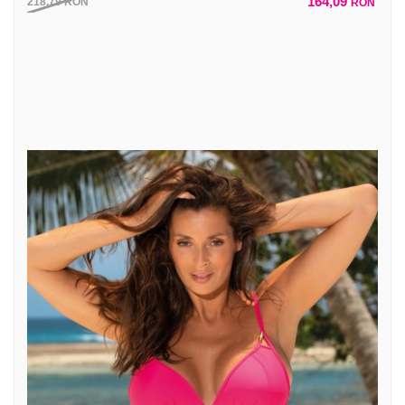
164,09
218,79
RON
RON