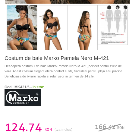
Costum de baie Marko Pamela Nero M-421
Descopera costumul de baie Marko Pamela Nero M-421, perfect pentru zilele de
vara. Acest costum elegant ofera confort si stil, fiind ideal pentru plaja sau piscina.
Beneficiaza de livrare rapida si retur usor in termen de 14 zile.
Cod : MK421/5 -
in stoc
124.74
166.32
RON
RON
(tva inclus)