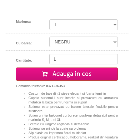
Marimea:
Culoarea:
Cantitate:
Adauga in cos
Comanda telefonic:
0371236353
Costum de baie din 2 piese elegant si foarte feminin
Cupele sutienului sunt intarite si prevazute cu armatura
metalica la baza pentru forma si suport
Sutienul este prevazut cu balene laterale flexibile pentru
sustinere
Sutien uni tip balconet cu buretei push-up detasabili pentru
marimile S, M, L si XL
Bretele cu lungime reglabila si detasabile
Sutienul se prinde la spate cu o clema
Slip clasic cu imprimeu floral multicolor
Produs original certificat cu holograma, realizat din tesatura