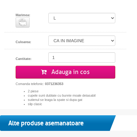
Marimea:
Culoarea:
Cantitate:
Adauga in cos
Comanda telefonic:
0371236353
2 piese
cupele sunt dublate cu burete moale detasabil
sutienul se leaga la spate si dupa gat
slip clasic
Alte produse asemanatoare