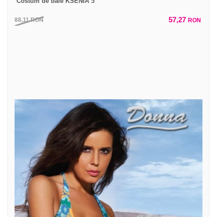
Costum de baie KSENIA 5
57,27
88,11
RON
RON