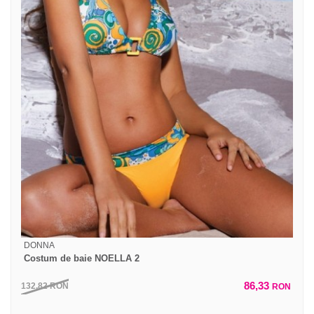
DONNA
Costum de baie NOELLA 2
86,33
132,82
RON
RON