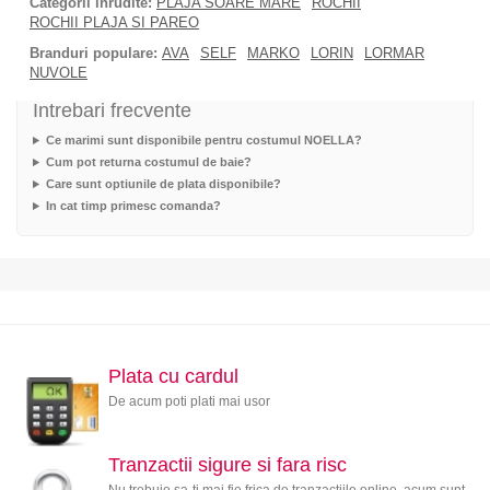
Categorii inrudite:
PLAJA SOARE MARE
ROCHII
ROCHII PLAJA SI PAREO
Branduri populare:
AVA
SELF
MARKO
LORIN
LORMAR
NUVOLE
Intrebari frecvente
Ce marimi sunt disponibile pentru costumul NOELLA?
Cum pot returna costumul de baie?
Care sunt optiunile de plata disponibile?
In cat timp primesc comanda?
Plata cu cardul
De acum poti plati mai usor
Tranzactii sigure si fara risc
Nu trebuie sa-ti mai fie frica de tranzactiile online, acum sunt