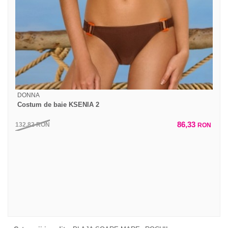
DONNA
Costum de baie KSENIA 2
86,33
132,82
RON
RON