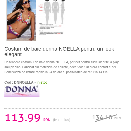
Costum de baie donna NOELLA pentru un look
elegant
Descopera costumul de baie donna NOELLA, perfect pentru zilele insorite la plaja
sau piscina. Fabricat din materiale de calitate, acest costum ofera confort si stil.
Beneficiaza de livrare rapida in 24 de ore si posibilitatea de retur in 14 zile.
Cod : DNNOELLA -
in stoc
113.99
134.10
RON
RON
(tva inclus)