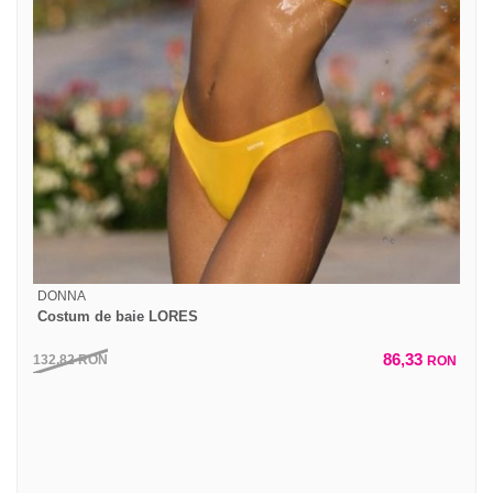
DONNA
Costum de baie LORES
86,33
132,82
RON
RON