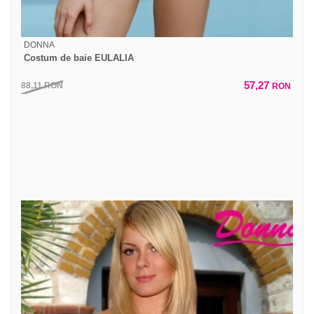
DONNA
Costum de baie EULALIA
57,27
88,11
RON
RON