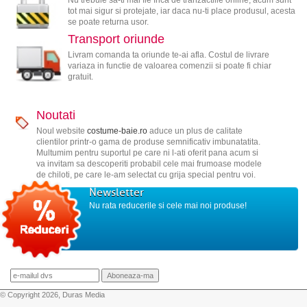
tot mai sigur si protejate, iar daca nu-ti place produsul, acesta
se poate returna usor.
Transport oriunde
Livram comanda ta oriunde te-ai afla. Costul de livrare
variaza in functie de valoarea comenzii si poate fi chiar
gratuit.
Noutati
Noul website
costume-baie.ro
aduce un plus de calitate
clientilor printr-o gama de produse semnificativ imbunatatita.
Multumim pentru suportul pe care ni l-ati oferit pana acum si
va invitam sa descoperiti probabil cele mai frumoase modele
de chiloti, pe care le-am selectat cu grija special pentru voi.
Newsletter
Nu rata reducerile si cele mai noi produse!
© Copyright 2026, Duras Media