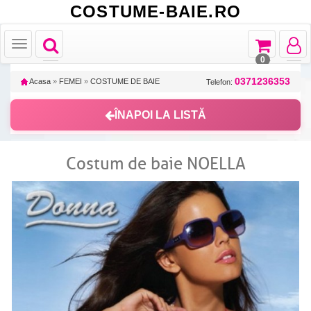
COSTUME-BAIE.RO
Toggle
Toggle
Toggle
Toggle
navigation
navigation
navigat
navigation
0
0371236353
Acasa
»
FEMEI
»
COSTUME DE BAIE
Telefon:
ÎNAPOI LA LISTĂ
Costum de baie NOELLA