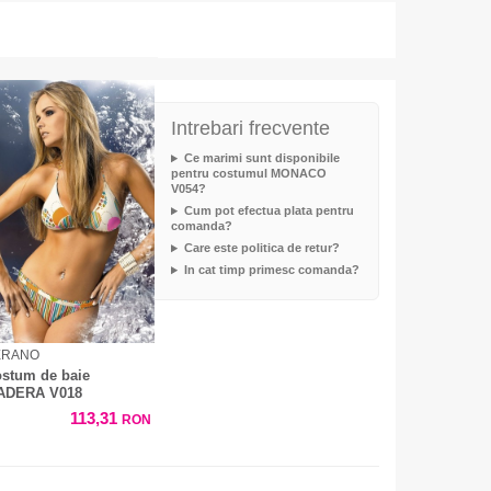
Intrebari frecvente
Ce marimi sunt disponibile
pentru costumul MONACO
V054?
Cum pot efectua plata pentru
comanda?
Care este politica de retur?
In cat timp primesc comanda?
ERANO
stum de baie
ADERA V018
113,31
RON