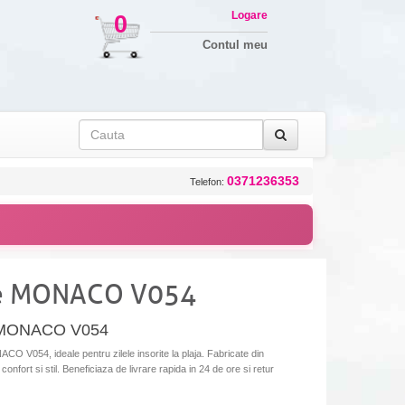
Logare
0
Contul meu
0371236353
Telefon:
ie MONACO V054
o MONACO V054
V054, ideale pentru zilele insorite la plaja. Fabricate din
onfort si stil. Beneficiaza de livrare rapida in 24 de ore si retur