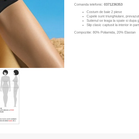
Comanda telefonic:
0371236353
Costum de baie 2 piese
Cupele sunt triunghiulare, prevazut
Sutienul se leaga la spate si dupa 
Slip clasic captusit la interior in par
Compozitie: 80% Poliamida, 20% Elastan