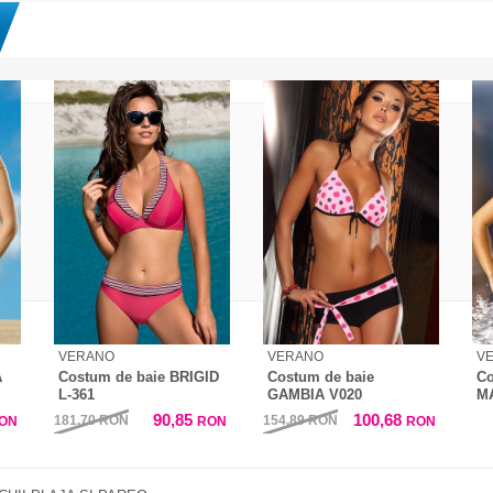
VERANO
VERANO
V
A
Costum de baie BRIGID
Costum de baie
Co
L-361
GAMBIA V020
M
90,85
100,68
181,70
RON
154,89
RON
ON
RON
RON