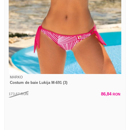
MARKO
Costum de baie Lukija M-691 (3)
86,84
173,67
RON
RON