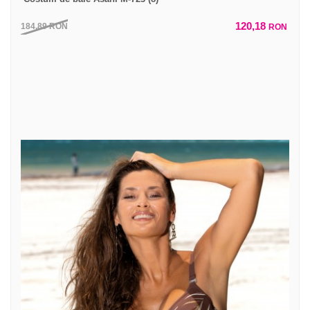
120,18
184,89
RON
RON