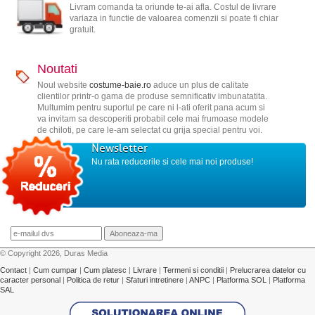
Livram comanda ta oriunde te-ai afla. Costul de livrare
variaza in functie de valoarea comenzii si poate fi chiar
gratuit.
Noutati
Noul website
costume-baie.ro
aduce un plus de calitate
clientilor printr-o gama de produse semnificativ imbunatatita.
Multumim pentru suportul pe care ni l-ati oferit pana acum si
va invitam sa descoperiti probabil cele mai frumoase modele
de chiloti, pe care le-am selectat cu grija special pentru voi.
Newsletter
Nu rata reducerile si cele mai noi produse!
© Copyright 2026, Duras Media
Contact
|
Cum cumpar
|
Cum platesc
|
Livrare
|
Termeni si conditii
|
Prelucrarea datelor cu
caracter personal
|
Politica de retur
|
Sfaturi intretinere
|
ANPC
|
Platforma SOL
|
Platforma
SAL