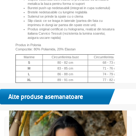
metalica la baza pentru forma si suport
Buretei push-up nedetasabili (integrati in cupa sutienului)
Bretele nedetasabile cu lungime reglabila
Sutienul se prinde la spate cu o clema
Slip clasic ce se leaga in laterale (partea din fata cu
imprimeu in dungi iar partea din spate este uni)
Produs original certificat cu holograma, realizat din tesatura
italiana Carvico Tessuti (rezistenta la lumina soarelui,
asigura uscare rapida)
Produs in Polonia
Compozitie: 80% Poliamida, 20% Elastan
Marime
Circumferinta bust
Circumferinta sub bust
S
80 - 82 cm
68 - 73 cm
M
83 - 85 cm
71 - 76 cm
L
86 - 88 cm
74 - 79 cm
XL
89 - 91 cm
77 - 82 cm
Alte produse asemanatoare