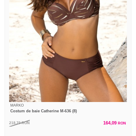
MARKO
Costum de baie Catherine M-636 (8)
164,09
218,79
RON
RON