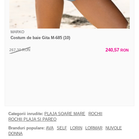
MARKO
Costum de baie Gita M-685 (10)
240,57
267,30
RON
RON
Categorii inrudite:
PLAJA SOARE MARE
ROCHII
ROCHII PLAJA SI PAREO
Branduri populare:
AVA
SELF
LORIN
LORMAR
NUVOLE
DONNA