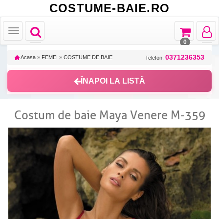
COSTUME-BAIE.RO
Toggle
Toggle
Toggle
Toggle
navigation
navigation
navigat
navigation
0
0371236353
Acasa
»
FEMEI
»
COSTUME DE BAIE
Telefon:
ÎNAPOI LA LISTĂ
Costum de baie Maya Venere M-359