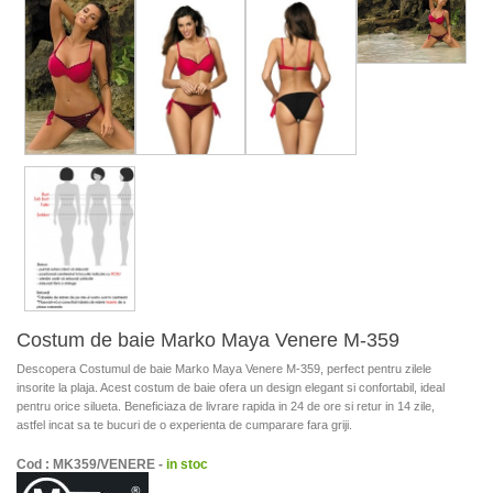
Costum de baie Marko Maya Venere M-359
Descopera Costumul de baie Marko Maya Venere M-359, perfect pentru zilele
insorite la plaja. Acest costum de baie ofera un design elegant si confortabil, ideal
pentru orice silueta. Beneficiaza de livrare rapida in 24 de ore si retur in 14 zile,
astfel incat sa te bucuri de o experienta de cumparare fara griji.
Cod : MK359/VENERE -
in stoc