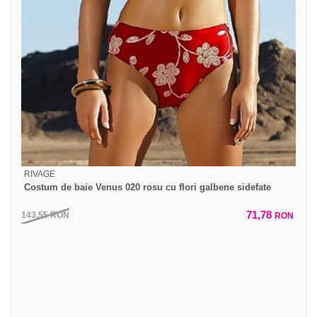
RIVAGE
Costum de baie Venus 020 rosu cu flori galbene sidefate
71,78
143,55
RON
RON