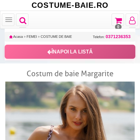
COSTUME-BAIE.RO
Toggle
Toggle
Toggle
Toggle
navigation
navigation
navigat
navigation
0
0371236353
Acasa
»
FEMEI
»
COSTUME DE BAIE
Telefon:
ÎNAPOI LA LISTĂ
Costum de baie Margarite