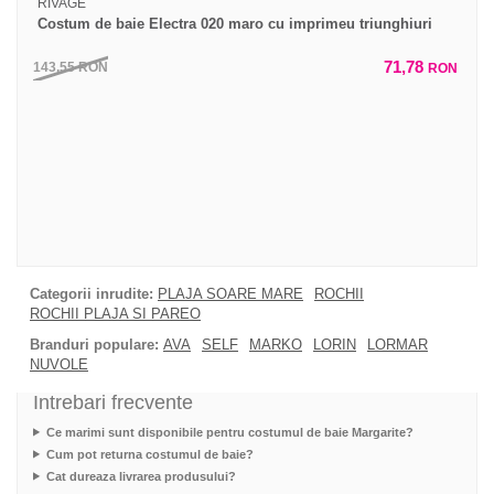
RIVAGE
Costum de baie Electra 020 maro cu imprimeu triunghiuri
71,78
143,55
RON
RON
Categorii inrudite:
PLAJA SOARE MARE
ROCHII
ROCHII PLAJA SI PAREO
Branduri populare:
AVA
SELF
MARKO
LORIN
LORMAR
NUVOLE
Intrebari frecvente
Ce marimi sunt disponibile pentru costumul de baie Margarite?
Cum pot returna costumul de baie?
Cat dureaza livrarea produsului?