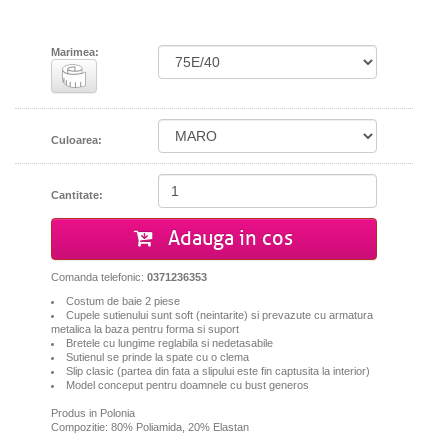
Marimea:
Culoarea:
Cantitate:
Adauga in cos
Comanda telefonic:
0371236353
Costum de baie 2 piese
Cupele sutienului sunt soft (neintarite) si prevazute cu armatura
metalica la baza pentru forma si suport
Bretele cu lungime reglabila si nedetasabile
Sutienul se prinde la spate cu o clema
Slip clasic (partea din fata a slipului este fin captusita la interior)
Model conceput pentru doamnele cu bust generos
Produs in Polonia
Compozitie: 80% Poliamida, 20% Elastan