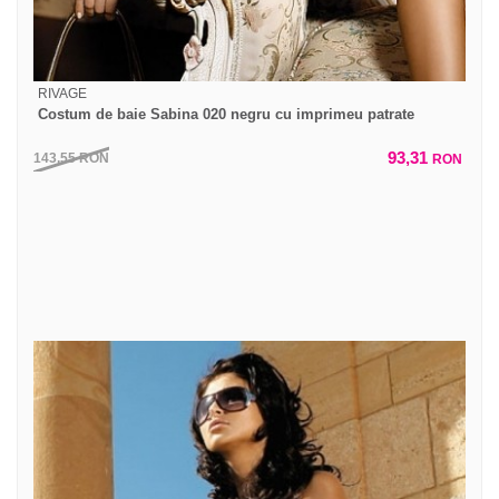
RIVAGE
Costum de baie Sabina 020 negru cu imprimeu patrate
93,31
143,55
RON
RON