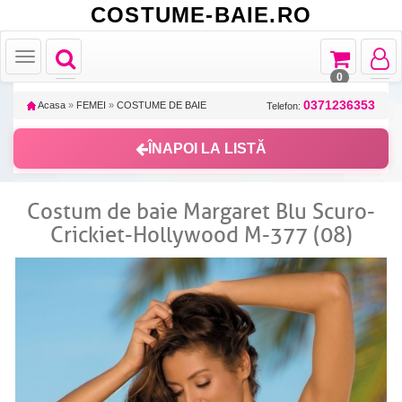
COSTUME-BAIE.RO
Toggle
Toggle
Toggle
Toggle
navigation
navigation
navigat
navigation
0
0371236353
Acasa
»
FEMEI
»
COSTUME DE BAIE
Telefon:
ÎNAPOI LA LISTĂ
Costum de baie Margaret Blu Scuro-
Crickiet-Hollywood M-377 (08)