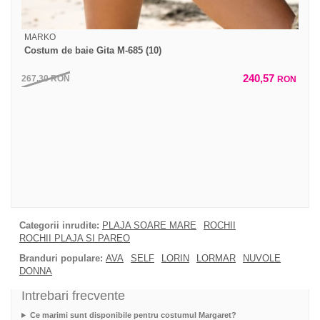
MARKO
Costum de baie Gita M-685 (10)
240,57
267,30
RON
RON
Categorii inrudite:
PLAJA SOARE MARE
ROCHII
ROCHII PLAJA SI PAREO
Branduri populare:
AVA
SELF
LORIN
LORMAR
NUVOLE
DONNA
Intrebari frecvente
Ce marimi sunt disponibile pentru costumul Margaret?