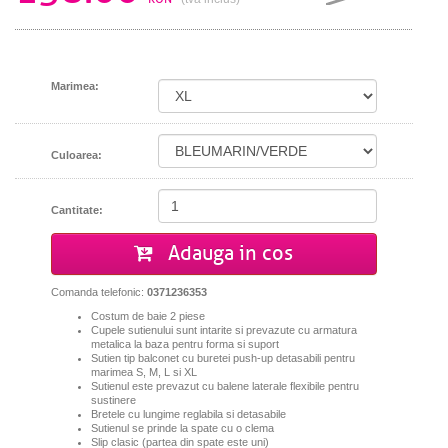
Marimea:
Culoarea:
Cantitate:
Adauga in cos
Comanda telefonic:
0371236353
Costum de baie 2 piese
Cupele sutienului sunt intarite si prevazute cu armatura
metalica la baza pentru forma si suport
Sutien tip balconet cu buretei push-up detasabili pentru
marimea S, M, L si XL
Sutienul este prevazut cu balene laterale flexibile pentru
sustinere
Bretele cu lungime reglabila si detasabile
Sutienul se prinde la spate cu o clema
Slip clasic (partea din spate este uni)