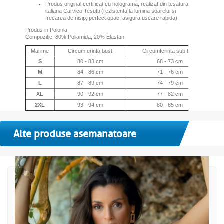
Produs original certificat cu holograma, realizat din tesatura
italiana Carvico Tesutti (rezistenta la lumina soarelui si
frecarea de nisip, perfect opac, asigura uscare rapida)
Produs in Polonia
Compozitie: 80% Poliamida, 20% Elastan
Marime
Circumferinta bust
Circumferinta sub bust
S
80 - 83 cm
68 - 73 cm
M
84 - 86 cm
71 - 76 cm
L
87 - 89 cm
74 - 79 cm
XL
90 - 92 cm
77 - 82 cm
2XL
93 - 94 cm
80 - 85 cm
Alte produse asemanatoare