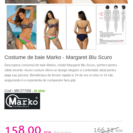
Costume de baie Marko - Margaret Blu Scuro
Descopera costumul de baie Marko, model Margaret Blu Scuro, perfect pentru
zilele insorite. Acest costum ofera un design elegant si confortabil, ideal pentru
plaja sau piscina. Beneficiaza de livrare rapida in 24 de ore si retur in 14 zile,
asigurandu-ti o experienta de cumparare fara griji.
Cod : MK377/08 -
in stoc
158.00
166.32
RON
RON
(tva inclus)