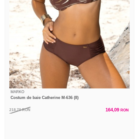
MARKO
Costum de baie Catherine M-636 (8)
164,09
218,79
RON
RON