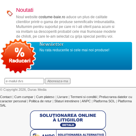
Noutati
Noul website
costume-baie.ro
aduce un plus de calitate
clientilor printr-o gama de produse semnificativ imbunatatita.
Multumim pentru suportul pe care ni l-ati oferit pana acum si
va invitam sa descoperiti probabil cele mai frumoase modele
de chiloti, pe care le-am selectat cu grija special pentru voi.
Newsletter
Nu rata reducerile si cele mai noi produse!
© Copyright 2026, Duras Media
Contact
|
Cum cumpar
|
Cum platesc
|
Livrare
|
Termeni si conditii
|
Prelucrarea datelor cu
caracter personal
|
Politica de retur
|
Sfaturi intretinere
|
ANPC
|
Platforma SOL
|
Platforma
SAL