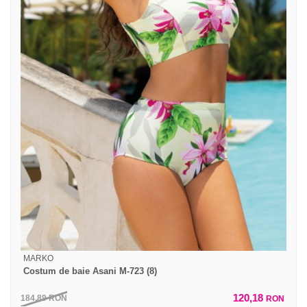
MARKO
Costum de baie Asani M-723 (8)
120,18
184,89
RON
RON