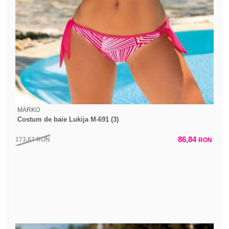
MARKO
Costum de baie Lukija M-691 (3)
86,84
173,67
RON
RON