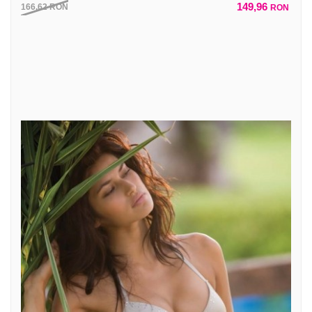
149,96
166,62
RON
RON