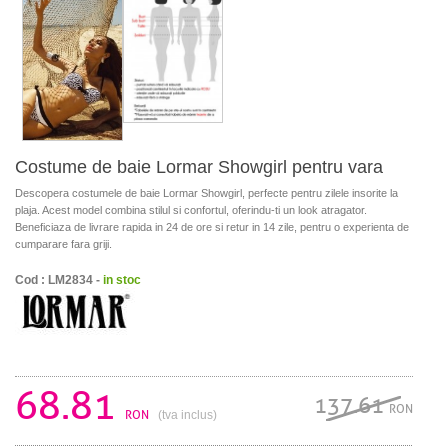
Costume de baie Lormar Showgirl pentru vara
Descopera costumele de baie Lormar Showgirl, perfecte pentru zilele insorite la
plaja. Acest model combina stilul si confortul, oferindu-ti un look atragator.
Beneficiaza de livrare rapida in 24 de ore si retur in 14 zile, pentru o experienta de
cumparare fara griji.
Cod : LM2834 -
in stoc
68.81
137.61
RON
RON
(tva inclus)