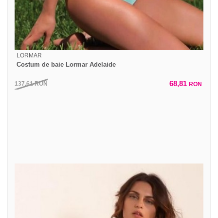
LORMAR
Costum de baie Lormar Adelaide
68,81
137,61
RON
RON