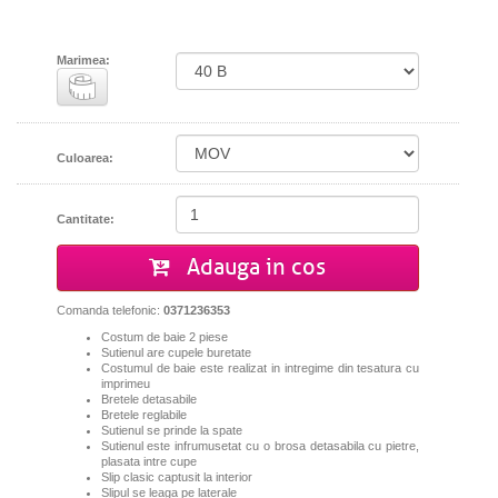
Marimea:
Culoarea:
Cantitate:
Adauga in cos
Comanda telefonic:
0371236353
Costum de baie 2 piese
Sutienul are cupele buretate
Costumul de baie este realizat in intregime din tesatura cu
imprimeu
Bretele detasabile
Bretele reglabile
Sutienul se prinde la spate
Sutienul este infrumusetat cu o brosa detasabila cu pietre,
plasata intre cupe
Slip clasic captusit la interior
Slipul se leaga pe laterale