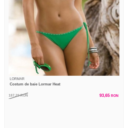
LORMAR
Costum de baie Lormar Heat
93,65
187,29
RON
RON