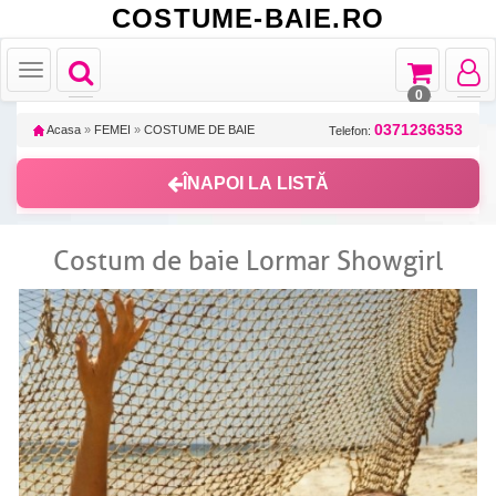
COSTUME-BAIE.RO
Toggle
Toggle
Toggle
Toggle
navigation
navigation
navigat
navigation
0
0371236353
Acasa
»
FEMEI
»
COSTUME DE BAIE
Telefon:
ÎNAPOI LA LISTĂ
Costum de baie Lormar Showgirl