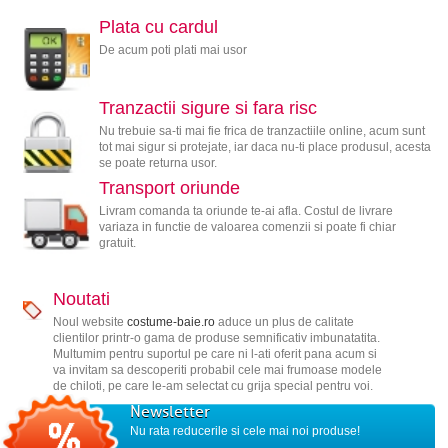
Plata cu cardul
De acum poti plati mai usor
Tranzactii sigure si fara risc
Nu trebuie sa-ti mai fie frica de tranzactiile online, acum sunt
tot mai sigur si protejate, iar daca nu-ti place produsul, acesta
se poate returna usor.
Transport oriunde
Livram comanda ta oriunde te-ai afla. Costul de livrare
variaza in functie de valoarea comenzii si poate fi chiar
gratuit.
Noutati
Noul website
costume-baie.ro
aduce un plus de calitate
clientilor printr-o gama de produse semnificativ imbunatatita.
Multumim pentru suportul pe care ni l-ati oferit pana acum si
va invitam sa descoperiti probabil cele mai frumoase modele
de chiloti, pe care le-am selectat cu grija special pentru voi.
Newsletter
Nu rata reducerile si cele mai noi produse!