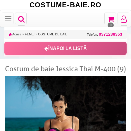
COSTUME-BAIE.RO
Toggle
Toggle
Toggle
Toggle
navigation
navigation
navigat
navigation
0
0371236353
Acasa
»
FEMEI
»
COSTUME DE BAIE
Telefon:
ÎNAPOI LA LISTĂ
Costum de baie Jessica Thai M-400 (9)