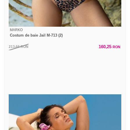
MARKO
Costum de baie Jail M-713 (2)
160,25
213,66
RON
RON