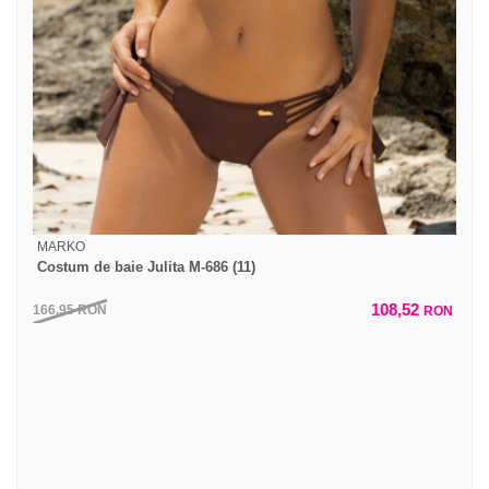
MARKO
Costum de baie Julita M-686 (11)
108,52
166,95
RON
RON