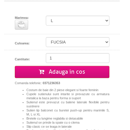
Marimea:
Culoarea:
Cantitate:
Adauga in cos
Comanda telefonic:
0371236353
Costum de baie din 2 piese elegant si foarte feminin
Cupele sutienului sunt intarite si prevazute cu armatura
metalica la baza pentru forma si suport
Sutienul este prevazut cu balene laterale flexibile pentru
sustinere
Sutien tip balconet cu buretei push-up pentru marimile S,
M, L si XL
Bretele cu lungime reglabila si detasabile
Sutienul se prinde la spate cu o clema
Slip clasic ce se leaga in laterale