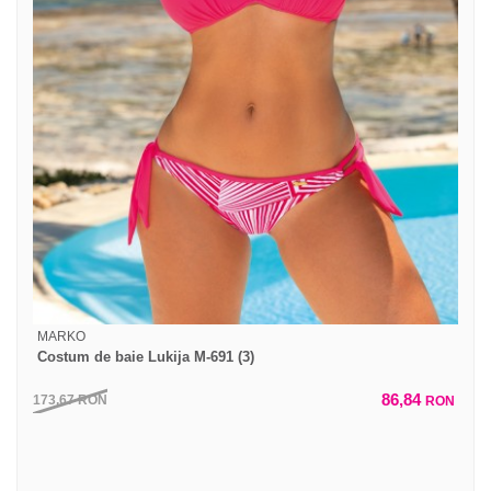
MARKO
Costum de baie Lukija M-691 (3)
86,84
173,67
RON
RON