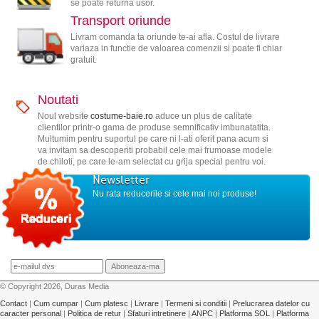
se poate returna usor.
Transport oriunde
Livram comanda ta oriunde te-ai afla. Costul de livrare
variaza in functie de valoarea comenzii si poate fi chiar
gratuit.
Noutati
Noul website
costume-baie.ro
aduce un plus de calitate
clientilor printr-o gama de produse semnificativ imbunatatita.
Multumim pentru suportul pe care ni l-ati oferit pana acum si
va invitam sa descoperiti probabil cele mai frumoase modele
de chiloti, pe care le-am selectat cu grija special pentru voi.
Newsletter
Nu rata reducerile si cele mai noi produse!
© Copyright 2026, Duras Media
Contact
|
Cum cumpar
|
Cum platesc
|
Livrare
|
Termeni si conditii
|
Prelucrarea datelor cu
caracter personal
|
Politica de retur
|
Sfaturi intretinere
|
ANPC
|
Platforma SOL
|
Platforma