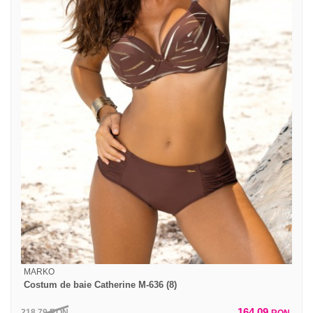
MARKO
Costum de baie Catherine M-636 (8)
164,09
218,79
RON
RON