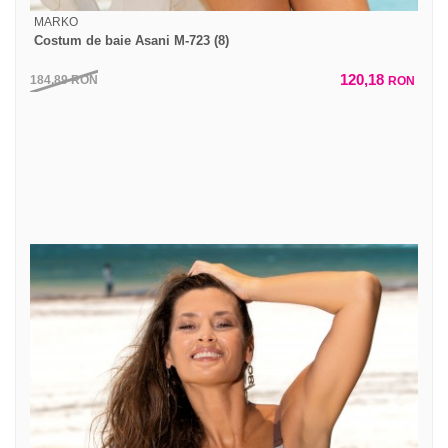
MARKO
Costum de baie Asani M-723 (8)
120,18
184,89
RON
RON