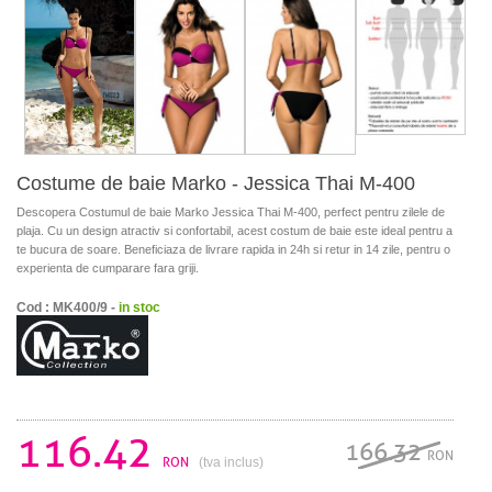
Costume de baie Marko - Jessica Thai M-400
Descopera Costumul de baie Marko Jessica Thai M-400, perfect pentru zilele de
plaja. Cu un design atractiv si confortabil, acest costum de baie este ideal pentru a
te bucura de soare. Beneficiaza de livrare rapida in 24h si retur in 14 zile, pentru o
experienta de cumparare fara griji.
Cod : MK400/9 -
in stoc
116.42
166.32
RON
RON
(tva inclus)