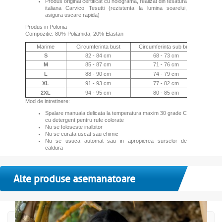
Produs original certificat cu holograma, realizat din tesatura
italiana Carvico Tesutti (rezistenta la lumina soarelui,
asigura uscare rapida)
Produs in Polonia
Compozitie: 80% Poliamida, 20% Elastan
Marime
Circumferinta bust
Circumferinta sub bust
Cir
S
82 - 84 cm
68 - 73 cm
M
85 - 87 cm
71 - 76 cm
L
88 - 90 cm
74 - 79 cm
XL
91 - 93 cm
77 - 82 cm
2XL
94 - 95 cm
80 - 85 cm
Mod de intretinere:
Spalare manuala delicata la temperatura maxim 30 grade C
cu detergent pentru rufe colorate
Nu se foloseste inalbitor
Nu se curata uscat sau chimic
Nu se usuca automat sau in apropierea surselor de
caldura
Alte produse asemanatoare