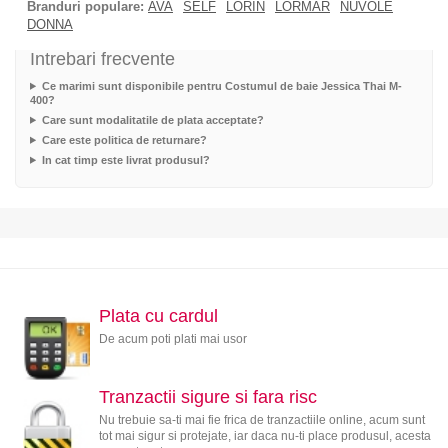
Branduri populare:
AVA
SELF
LORIN
LORMAR
NUVOLE
DONNA
Intrebari frecvente
Ce marimi sunt disponibile pentru Costumul de baie Jessica Thai M-
400?
Care sunt modalitatile de plata acceptate?
Care este politica de returnare?
In cat timp este livrat produsul?
Plata cu cardul
De acum poti plati mai usor
Tranzactii sigure si fara risc
Nu trebuie sa-ti mai fie frica de tranzactiile online, acum sunt
tot mai sigur si protejate, iar daca nu-ti place produsul, acesta