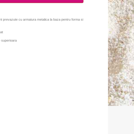
sunt prevazute cu armatura metalica la baza pentru forma si
gat
te superioara