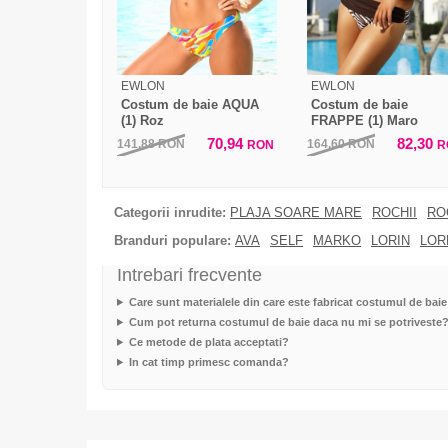
EWLON
EWLON
Costum de baie AQUA
Costum de baie
(1) Roz
FRAPPE (1) Maro
70,94
82,30
141,88
RON
164,60
RON
RON
R
Categorii inrudite:
PLAJA SOARE MARE
ROCHII
RO
Branduri populare:
AVA
SELF
MARKO
LORIN
LOR
Intrebari frecvente
Care sunt materialele din care este fabricat costumul de ba
Cum pot returna costumul de baie daca nu mi se potriveste
Ce metode de plata acceptati?
In cat timp primesc comanda?