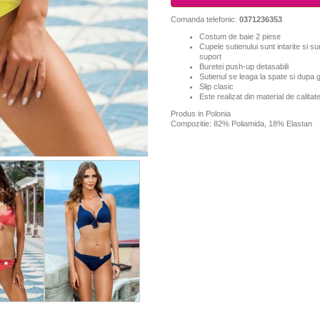
Comanda telefonic:
0371236353
Costum de baie 2 piese
Cupele sutienului sunt intarite si 
suport
Buretei push-up detasabili
Sutienul se leaga la spate si dupa 
Slip clasic
Este realizat din material de calita
Produs in Polonia
Compozitie: 82% Poliamida, 18% Elastan