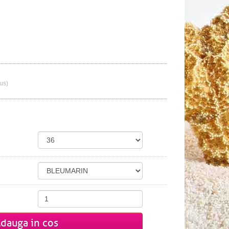
lus)
dauga in cos