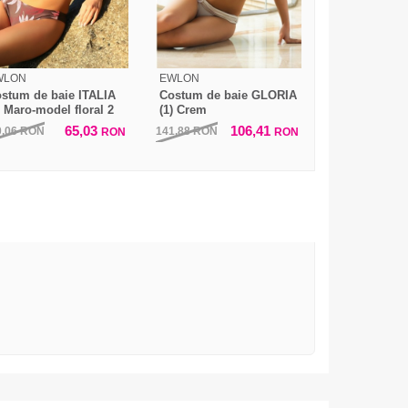
WLON
EWLON
stum de baie ITALIA
Costum de baie GLORIA
) Maro-model floral 2
(1) Crem
65,03
106,41
0,06
RON
141,88
RON
RON
RON