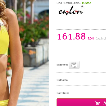
Cod : EWGLORIA -
in stoc
161.88
RON
(tva inc
Marimea:
Culoarea:
Cantitate:
A