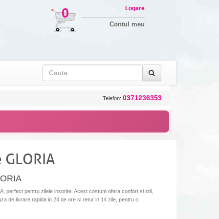
Logare
0
Contul meu
0371236353
Telefon:
e GLORIA
LORIA
rfect pentru zilele insorite. Acest costum ofera confort si stil,
aza de livrare rapida in 24 de ore si retur in 14 zile, pentru o