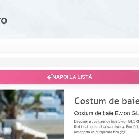
ÎNAPOI LA LISTĂ
Costum de bai
Costum de baie Ewlon G
Descopera costumul de baie Ewlon GLORIA, pe
fiind ideal pentru plaja sau piscina. Benefici
experienta de cumparare fara griji.