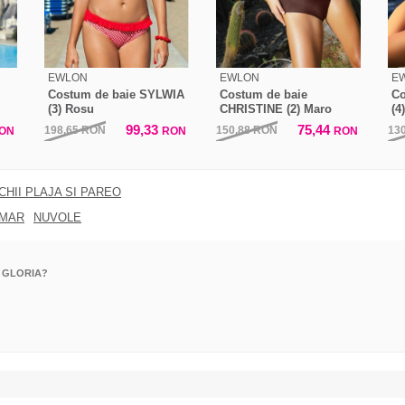
EWLON
EWLON
E
Costum de baie SYLWIA
Costum de baie
Co
(3) Rosu
CHRISTINE (2) Maro
(4
99,33
75,44
198,65
RON
150,88
RON
13
ON
RON
RON
CHII PLAJA SI PAREO
MAR
NUVOLE
ie GLORIA?
?