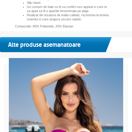
Slip clasic
Un costum de baie ce iti va conferi sex-appeal si care te
va ajuta sa fii o aparitie fenomenala pe plaja
Realizat din tesatura de inalta calitate, rezistenta la lumina
soarelui si care asigura uscare rapida
Compozitie: 80% Poliamida, 20% Elastan
Alte produse asemanatoare