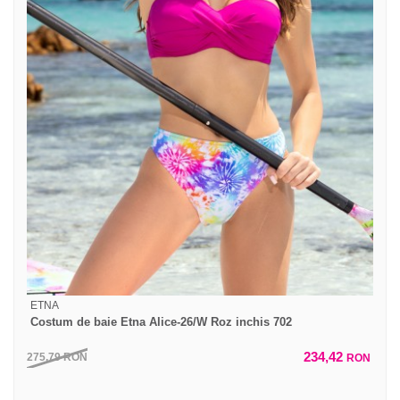
ETNA
Costum de baie Etna Alice-26/W Roz inchis 702
234,42
275,79
RON
RON