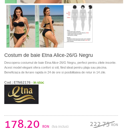
Costum de baie Etna Alice-26/G Negru
Descopera costumul de baie Etna Alice-26/G Negru, perfect pentru zilele insorite.
Acest model elegant ofera confort si stil, fiind ideal pentru plaja sau piscina.
Beneficiaza de livrare rapida in 24 de ore si posibilitatea de retur in 14 zile.
Cod : ETN62176 -
in stoc
178.20
222.75
RON
RON
(tva inclus)