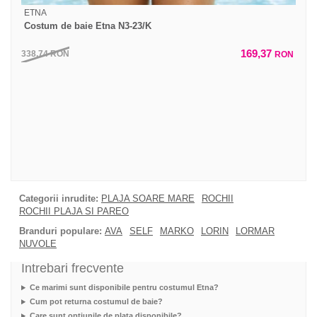
ETNA
Costum de baie Etna N3-23/K
169,37
338,74
RON
RON
Categorii inrudite:
PLAJA SOARE MARE
ROCHII
ROCHII PLAJA SI PAREO
Branduri populare:
AVA
SELF
MARKO
LORIN
LORMAR
NUVOLE
Intrebari frecvente
Ce marimi sunt disponibile pentru costumul Etna?
Cum pot returna costumul de baie?
Care sunt optiunile de plata disponibile?