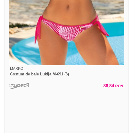
MARKO
Costum de baie Lukija M-691 (3)
86,84
173,67
RON
RON