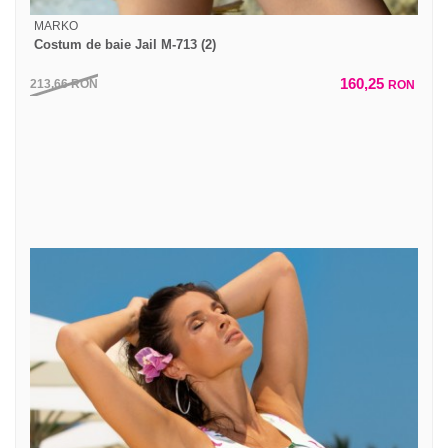
MARKO
Costum de baie Jail M-713 (2)
160,25
213,66
RON
RON