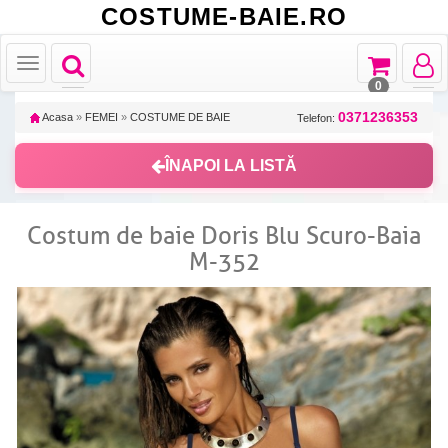
COSTUME-BAIE.RO
Toggle
Toggle
Toggle
Toggle
navigation
navigation
navigat
navigation
0
0371236353
Acasa
»
FEMEI
»
COSTUME DE BAIE
Telefon:
ÎNAPOI LA LISTĂ
Costum de baie Doris Blu Scuro-Baia
M-352