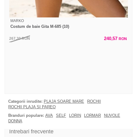
MARKO
Costum de baie Gita M-685 (10)
240,57
267,30
RON
RON
Categorii inrudite:
PLAJA SOARE MARE
ROCHII
ROCHII PLAJA SI PAREO
Branduri populare:
AVA
SELF
LORIN
LORMAR
NUVOLE
DONNA
Intrebari frecvente