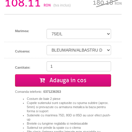
108.11
180.18
RON
RON
(tva inclus)
Marimea:
Culoarea:
Cantitate:
Adauga in cos
Comanda telefonic:
0371236353
Costum de baie 2 piese
Cupele sutienului sunt captusite cu spuma subtire (aprox.
5mm) si prevazute cu armatura metalica la baza pentru
forma si suport
Sutienele cu marimea 75D, 80D si 85D au usor efect push-
up
Bretele cu lungime reglabila si nedetasabile
Sutienul se prinde la spate cu o clema
Slip clasic (latimea partilor laterale este ajustabila cu