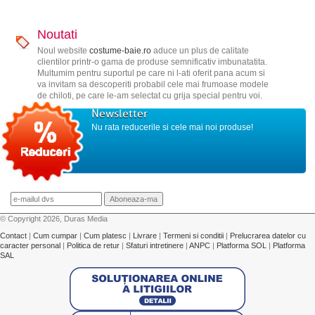
Noutati
Noul website
costume-baie.ro
aduce un plus de calitate
clientilor printr-o gama de produse semnificativ imbunatatita.
Multumim pentru suportul pe care ni l-ati oferit pana acum si
va invitam sa descoperiti probabil cele mai frumoase modele
de chiloti, pe care le-am selectat cu grija special pentru voi.
Newsletter
Nu rata reducerile si cele mai noi produse!
© Copyright 2026, Duras Media
Contact
|
Cum cumpar
|
Cum platesc
|
Livrare
|
Termeni si conditii
|
Prelucrarea datelor cu
caracter personal
|
Politica de retur
|
Sfaturi intretinere
|
ANPC
|
Platforma SOL
|
Platforma
SAL