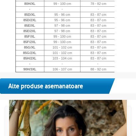
80H/XL
99 - 100 cm
78 - 82 cm
X
-
-
-
-
85D/XL
95 - 96 cm
83 - 87 cm
X
85D/2XL
95 - 96 cm
83 - 87 cm
2X
85E/XL
97 - 98 cm
83 - 87 cm
X
85E/2XL
97 - 98 cm
83 - 87 cm
2X
85F/XL
99 - 100 cm
83 - 87 cm
X
85F/2XL
99 - 100 cm
83 - 87 cm
2X
85G/XL
101 - 102 cm
83 - 87 cm
X
85G/2XL
101 - 102 cm
83 - 87 cm
2X
85H/2XL
103 - 104 cm
83 - 87 cm
2X
-
-
-
-
90H/3XL
106 - 107 cm
88 - 92 cm
3X
Alte produse asemanatoare