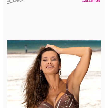
120,18
184,89
RON
RON