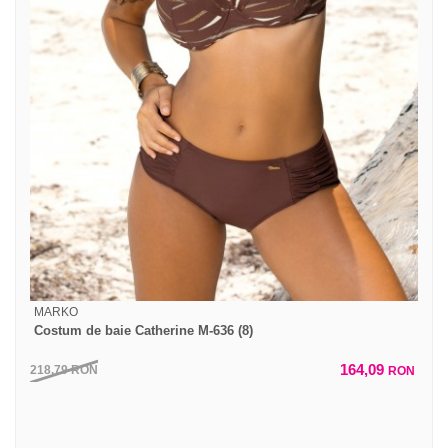
MARKO
Costum de baie Catherine M-636 (8)
164,09
218,79
RON
RON