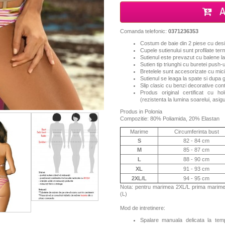
A
Comanda telefonic:
0371236353
Costum de baie din 2 piese cu de
Cupele sutienului sunt profilate te
Sutienul este prevazut cu balene lat
Sutien tip triunghi cu buretei push-u
Bretelele sunt accesorizate cu mici
Sutienul se leaga la spate si dupa 
Slip clasic cu benzi decorative con
Produs original certificat cu ho
(rezistenta la lumina soarelui, asi
Produs in Polonia
Compozitie: 80% Poliamida, 20% Elastan
Marime
Circumferinta bust
S
82 - 84 cm
M
85 - 87 cm
L
88 - 90 cm
XL
91 - 93 cm
2XL
/L
94 - 95 cm
Nota: pentru marimea 2XL/L prima marime e
(L)
Mod de intretinere:
Spalare manuala delicata la te