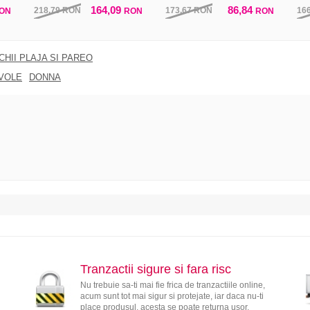
164,09
86,84
218,79
RON
173,67
RON
16
ON
RON
RON
CHII PLAJA SI PAREO
VOLE
DONNA
Tranzactii sigure si fara risc
Nu trebuie sa-ti mai fie frica de tranzactiile online,
acum sunt tot mai sigur si protejate, iar daca nu-ti
place produsul, acesta se poate returna usor.