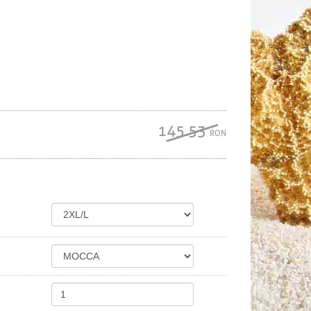
145.53
RON