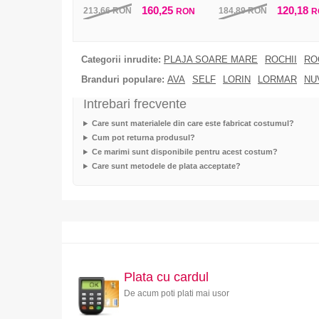
160,25
120,18
213,66
RON
184,89
RON
RON
R
Categorii inrudite:
PLAJA SOARE MARE
ROCHII
RO
Branduri populare:
AVA
SELF
LORIN
LORMAR
NU
Intrebari frecvente
Care sunt materialele din care este fabricat costumul?
Cum pot returna produsul?
Ce marimi sunt disponibile pentru acest costum?
Care sunt metodele de plata acceptate?
Plata cu cardul
De acum poti plati mai usor