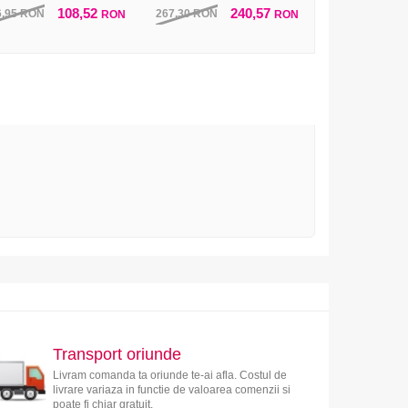
108,52
240,57
6,95
RON
267,30
RON
RON
RON
Transport oriunde
Livram comanda ta oriunde te-ai afla. Costul de
livrare variaza in functie de valoarea comenzii si
poate fi chiar gratuit.