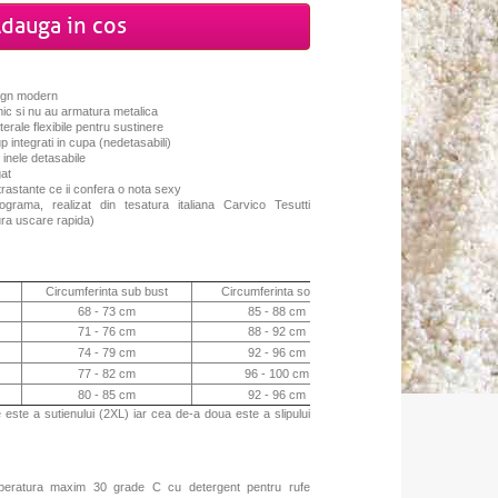
dauga in cos
sign modern
rmic si nu au armatura metalica
erale flexibile pentru sustinere
p integrati in cupa (nedetasabili)
 inele detasabile
gat
trastante ce ii confera o nota sexy
lograma, realizat din tesatura italiana Carvico Tesutti
gura uscare rapida)
Circumferinta sub bust
Circumferinta solduri
Inaltimea slipului
68 - 73 cm
85 - 88 cm
19 cm + 3 cm band
71 - 76 cm
88 - 92 cm
20 cm + 3 cm band
74 - 79 cm
92 - 96 cm
21 cm + 4 cm band
77 - 82 cm
96 - 100 cm
22 cm + 4 cm band
80 - 85 cm
92 - 96 cm
21 cm + 4 cm band
ste a sutienului (2XL) iar cea de-a doua este a slipului
mperatura maxim 30 grade C cu detergent pentru rufe