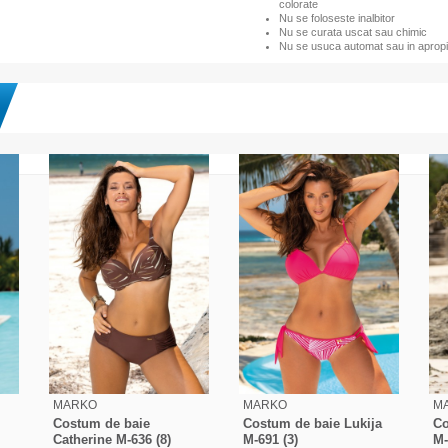
colorate
Nu se foloseste inalbitor
Nu se curata uscat sau chimic
Nu se usuca automat sau in apropi
MARKO
MARKO
M
Costum de baie
Costum de baie Lukija
Co
Catherine M-636 (8)
M-691 (3)
M-