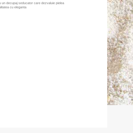
cu un decupaj seducator care dezvaluie pielea
litatea cu eleganta