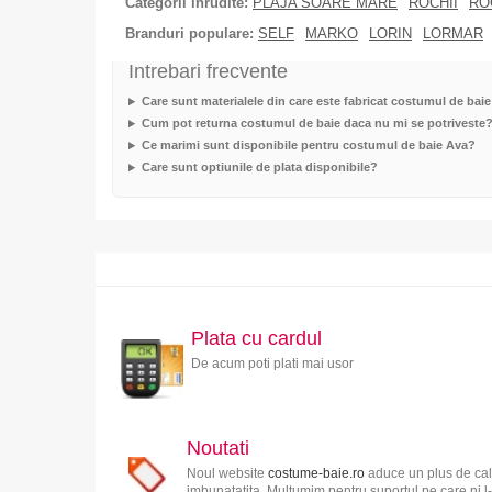
Categorii inrudite:
PLAJA SOARE MARE
ROCHII
RO
Branduri populare:
SELF
MARKO
LORIN
LORMAR
Intrebari frecvente
Care sunt materialele din care este fabricat costumul de bai
Cum pot returna costumul de baie daca nu mi se potriveste
Ce marimi sunt disponibile pentru costumul de baie Ava?
Care sunt optiunile de plata disponibile?
Plata cu cardul
De acum poti plati mai usor
Noutati
Noul website
costume-baie.ro
aduce un plus de cali
imbunatatita. Multumim pentru suportul pe care ni l-