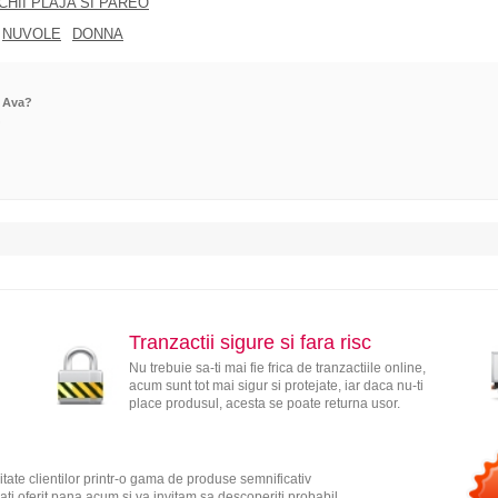
CHII PLAJA SI PAREO
NUVOLE
DONNA
e Ava?
?
Tranzactii sigure si fara risc
Nu trebuie sa-ti mai fie frica de tranzactiile online,
acum sunt tot mai sigur si protejate, iar daca nu-ti
place produsul, acesta se poate returna usor.
tate clientilor printr-o gama de produse semnificativ
ati oferit pana acum si va invitam sa descoperiti probabil