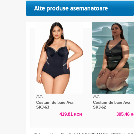
Alte produse asemanatoare
AVA
AVA
Costum de baie Ava
Costum de baie Ava
SKJ-63
SKJ-62
419,81
395,46
RON
R