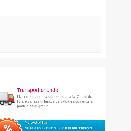
Transport oriunde
Livram comanda ta oriunde te-ai afla. Costul de
livrare variaza in functie de valoarea comenzii si
poate fi chiar gratuit.
Newsletter
Nu rata reducerile si cele mai noi produse!