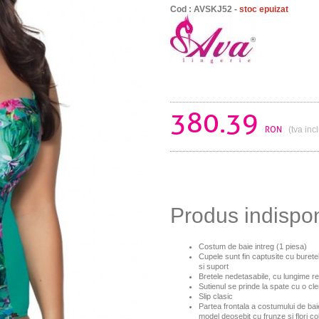
Cod : AVSKJ52 -
stoc epuizat
380.39
RON
(tva inc
Produs indispo
Costum de baie intreg (1 piesa)
Cupele sunt fin captusite cu burete
si suport
Bretele nedetasabile, cu lungime re
Sutienul se prinde la spate cu o cl
Slip clasic
Partea frontala a costumului de bai
model
deosebit cu frunze si flori co