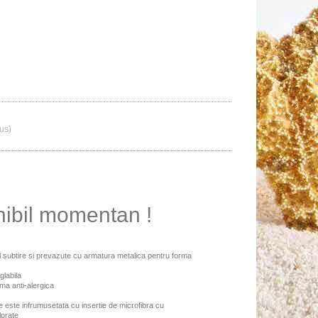
lus)
nibil momentan !
l subtire si prevazute cu armatura metalica pentru forma
glabila
ema anti-alergica
e este infrumusetata cu insertie de microfibra cu
lorate