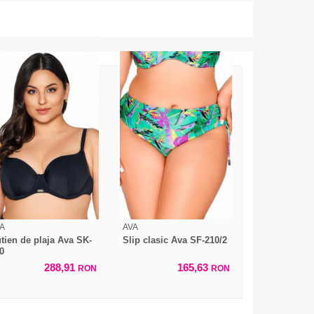
A
AVA
tien de plaja Ava SK-
Slip clasic Ava SF-210/2
0
288,91
165,63
RON
RON