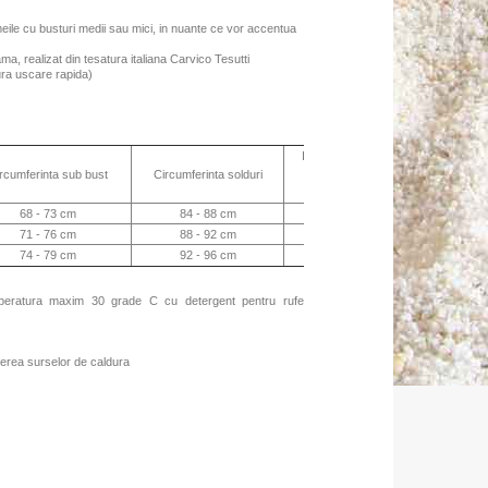
eile cu busturi medii sau mici, in nuante ce vor accentua
ama, realizat din tesatura italiana Carvico Tesutti
gura uscare rapida)
Inaltimea slipului
Inaltimea slip
rcumferinta sub bust
Circumferinta solduri
(fata)
(spate)
68 - 73 cm
84 - 88 cm
20 cm
21 cm
71 - 76 cm
88 - 92 cm
21 cm
22 cm
74 - 79 cm
92 - 96 cm
22 cm
23 cm
mperatura maxim 30 grade C cu detergent pentru rufe
erea surselor de caldura