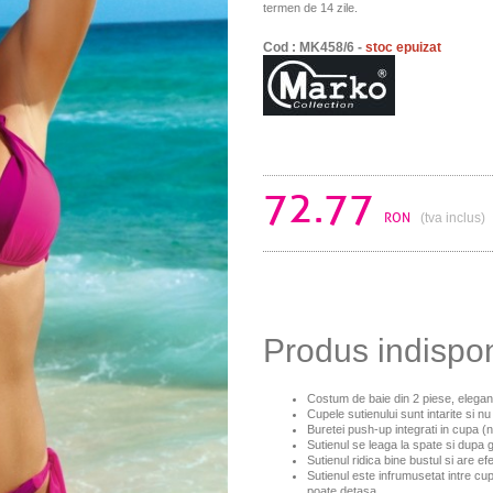
termen de 14 zile.
Cod : MK458/6 -
stoc epuizat
72.77
RON
(tva inclus)
Produs indispo
Costum de baie din 2 piese, elegan
Cupele sutienului sunt intarite si n
Buretei push-up integrati in cupa (
Sutienul se leaga la spate si dupa 
Sutienul ridica bine bustul si are ef
Sutienul este infrumusetat intre cu
poate detasa