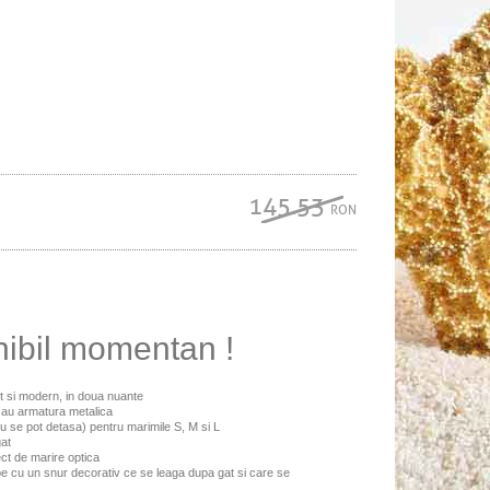
145.53
RON
nibil momentan !
t si modern, in doua nuante
u au armatura metalica
nu se pot detasa) pentru marimile S, M si L
gat
ect de marire optica
pe cu un snur decorativ ce se leaga dupa gat si care se