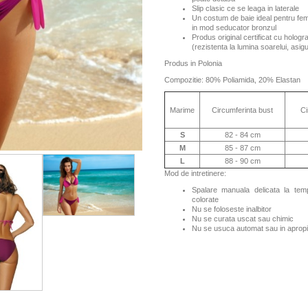
Slip clasic ce se leaga in laterale
Un costum de baie ideal pentru fem
in mod seducator bronzul
Produs original certificat cu hologr
(rezistenta la lumina soarelui, asi
Produs in Polonia
Compozitie: 80% Poliamida, 20% Elastan
Marime
Circumferinta bust
Ci
S
82 - 84 cm
M
85 - 87 cm
L
88 - 90 cm
Mod de intretinere:
Spalare manuala delicata la te
colorate
Nu se foloseste inalbitor
Nu se curata uscat sau chimic
Nu se usuca automat sau in apropi