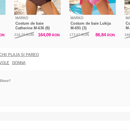
MARKO
MARKO
M
Costum de baie
Costum de baie Lukija
Co
Catherine M-636 (8)
M-691 (3)
M-
164,09
86,84
218,79
RON
173,67
RON
16
ON
RON
RON
CHII PLAJA SI PAREO
VOLE
DONNA
-Disco?