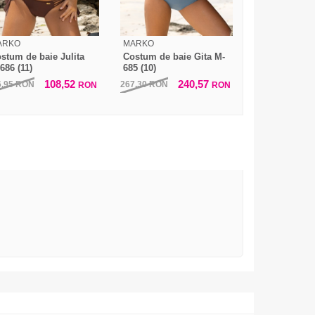
ARKO
MARKO
stum de baie Julita
Costum de baie Gita M-
686 (11)
685 (10)
108,52
240,57
6,95
RON
267,30
RON
RON
RON