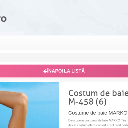
ÎNAPOI LA LISTĂ
Costum de baie
M-458 (6)
Costume de baie MARKO T
Descopera costumul de baie MARKO Trish Ca
Acest costum ofera confort si stil, fiind perf