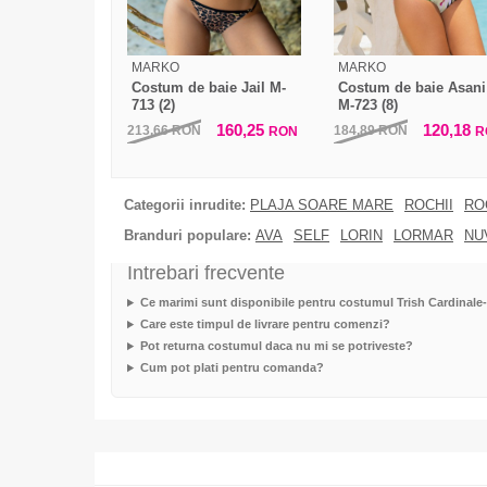
MARKO
MARKO
Costum de baie Jail M-
Costum de baie Asani
713 (2)
M-723 (8)
160,25
120,18
213,66
RON
184,89
RON
RON
R
Categorii inrudite:
PLAJA SOARE MARE
ROCHII
RO
Branduri populare:
AVA
SELF
LORIN
LORMAR
NU
Intrebari frecvente
Ce marimi sunt disponibile pentru costumul Trish Cardinale
Care este timpul de livrare pentru comenzi?
Pot returna costumul daca nu mi se potriveste?
Cum pot plati pentru comanda?