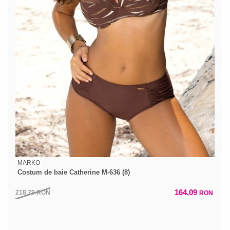
MARKO
Costum de baie Catherine M-636 (8)
164,09
218,79
RON
RON