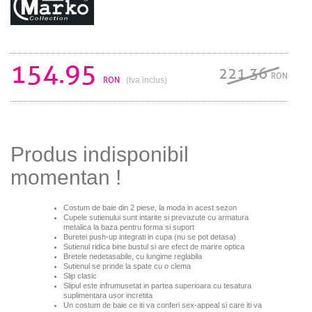
154.95
221.36
RON
RON
(tva inclus)
Produs indisponibil
momentan !
Costum de baie din 2 piese, la moda in acest sezon
Cupele sutienului sunt intarite si prevazute cu armatura
metalica la baza pentru forma si suport
Buretei push-up integrati in cupa (nu se pot detasa)
Sutienul ridica bine bustul si are efect de marire optica
Bretele nedetasabile, cu lungime reglabila
Sutienul se prinde la spate cu o clema
Slip clasic
Slipul este infrumusetat in partea superioara cu tesatura
suplimentara usor incretita
Un costum de baie ce iti va conferi sex-appeal si care iti va