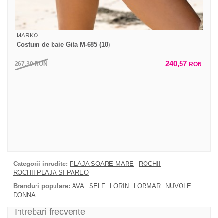
MARKO
Costum de baie Gita M-685 (10)
240,57
267,30
RON
RON
Categorii inrudite:
PLAJA SOARE MARE
ROCHII
ROCHII PLAJA SI PAREO
Branduri populare:
AVA
SELF
LORIN
LORMAR
NUVOLE
DONNA
Intrebari frecvente