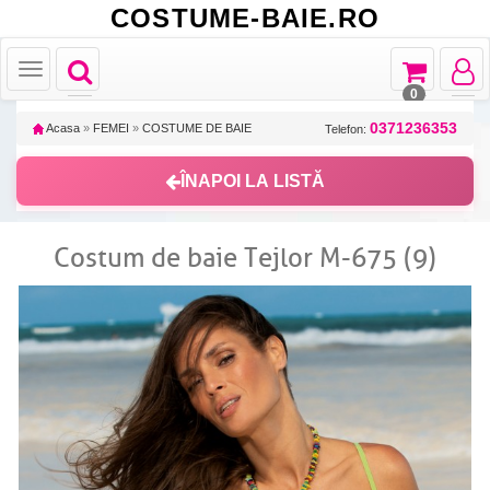
COSTUME-BAIE.RO
Toggle
Toggle
Toggle
Toggle
navigation
navigation
navigat
navigation
0
0371236353
Acasa
»
FEMEI
»
COSTUME DE BAIE
Telefon:
ÎNAPOI LA LISTĂ
Costum de baie Tejlor M-675 (9)