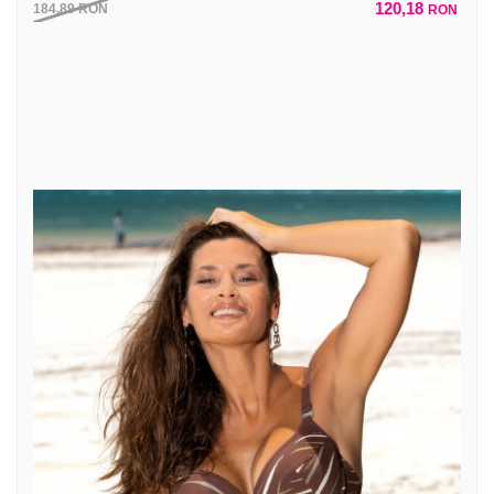
120,18
184,89
RON
RON