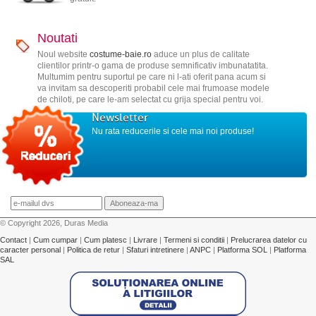
Noutati
Noul website
costume-baie.ro
aduce un plus de calitate
clientilor printr-o gama de produse semnificativ imbunatatita.
Multumim pentru suportul pe care ni l-ati oferit pana acum si
va invitam sa descoperiti probabil cele mai frumoase modele
de chiloti, pe care le-am selectat cu grija special pentru voi.
Newsletter
Nu rata reducerile si cele mai noi produse!
© Copyright 2026, Duras Media
Contact
|
Cum cumpar
|
Cum platesc
|
Livrare
|
Termeni si conditii
|
Prelucrarea datelor cu
caracter personal
|
Politica de retur
|
Sfaturi intretinere
|
ANPC
|
Platforma SOL
|
Platforma
SAL