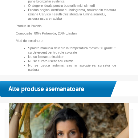
pune bronzul in evidenta
O alegere ideala pentru busturile mici si medii
Produs original certificat cu holograma, realizat din tesatura
italiana Carvico Tesutti (rezistenta la lumina soarelui,
asigura uscare rapida)
Produs in Polonia
Compozitie: 80% Poliamida, 20% Elastan
Mod de intretinere:
Spalare manuala delicata la temperatura maxim 30 grade C
cu detergent pentru rufe colorate
Nu se foloseste inalbitor
Nu se curata uscat sau chimic
Nu se usuca automat sau in apropierea surselor de
caldura
Alte produse asemanatoare