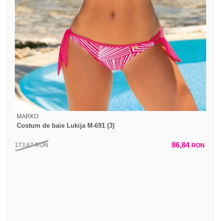
MARKO
Costum de baie Lukija M-691 (3)
86,84
173,67
RON
RON