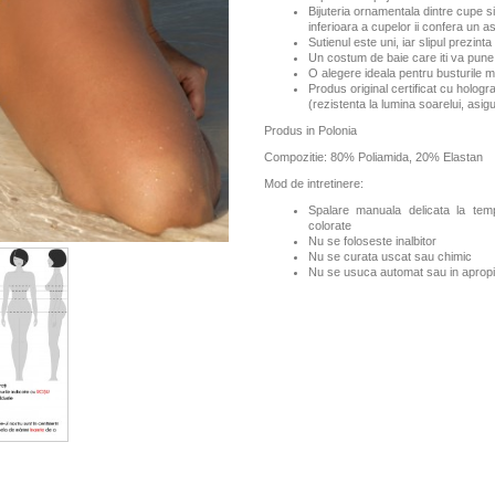
Bijuteria ornamentala dintre cupe 
inferioara a cupelor ii confera un a
Sutienul este uni, iar slipul prezin
Un costum de baie care iti va pune
O alegere ideala pentru busturile mi
Produs original certificat cu hologr
(rezistenta la lumina soarelui, asi
Produs in Polonia
Compozitie: 80% Poliamida, 20% Elastan
Mod de intretinere:
Spalare manuala delicata la te
colorate
Nu se foloseste inalbitor
Nu se curata uscat sau chimic
Nu se usuca automat sau in apropi