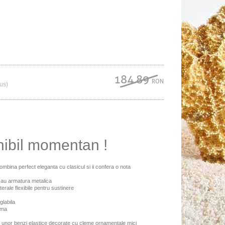
184.89
RON
lus)
nibil momentan !
mbina perfect eleganta cu clasicul si ii confera o nota
u au armatura metalica
erale flexibile pentru sustinere
glabila
ema
a unor benzi elastice decorate cu cleme ornamentale mici