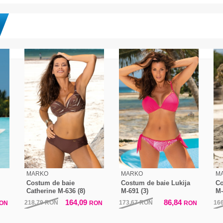
MARKO
MARKO
M
Costum de baie
Costum de baie Lukija
Co
Catherine M-636 (8)
M-691 (3)
M-
164,09
86,84
218,79
RON
173,67
RON
16
ON
RON
RON