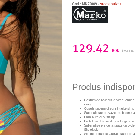
Cod : MK700/9 -
stoc epuizat
129.42
RON
(tva inc
Produs indispo
Costum de baie din 2 piese, care co
sexy
Cupele sutienului sunt intarite si n
Sutienul este prevazut cu balene lat
Fara buretei push-up
Bretele nedetasabile, cu lungime re
Sutienul se prinde la spate cu o cl
Slip clasic
Slip cu decupaje laterale sub form