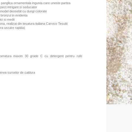
si panglica ornamentala ingusta care uneste partea
spect intrigant si seducator
ta model deosebit cu dungi colorate
 bronzul in evidenta
ci si medii
ama, realizat din tesatura italiana Carvico Tesutti
gura uscare rapida)
mperatura maxim 30 grade C cu detergent pentru rufe
erea surselor de caldura