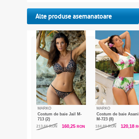
Alte produse asemanatoare
MARKO
MARKO
Costum de baie Jail M-
Costum de baie Asani
713 (2)
M-723 (8)
160,25
120,18
213,66
RON
184,89
RON
RON
R