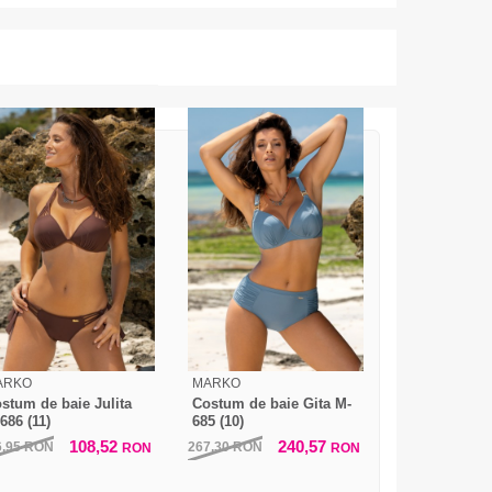
ARKO
MARKO
stum de baie Julita
Costum de baie Gita M-
686 (11)
685 (10)
108,52
240,57
6,95
RON
267,30
RON
RON
RON