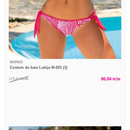
MARKO
Costum de baie Lukija M-691 (3)
86,84
173,67
RON
RON