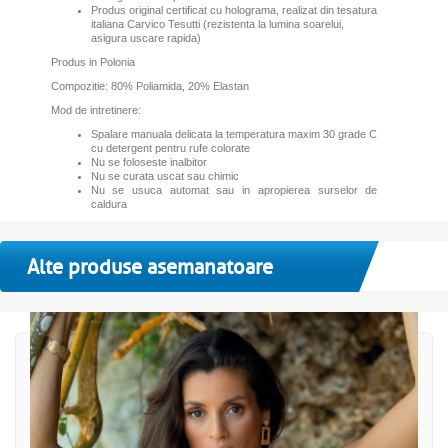
Produs original certificat cu holograma, realizat din tesatura
italiana Carvico Tesutti (rezistenta la lumina soarelui,
asigura uscare rapida)
Produs in Polonia
Compozitie: 80% Poliamida, 20% Elastan
Mod de intretinere:
Spalare manuala delicata la temperatura maxim 30 grade C
cu detergent pentru rufe colorate
Nu se foloseste inalbitor
Nu se curata uscat sau chimic
Nu se usuca automat sau in apropierea surselor de
caldura
Alte produse asemanatoare