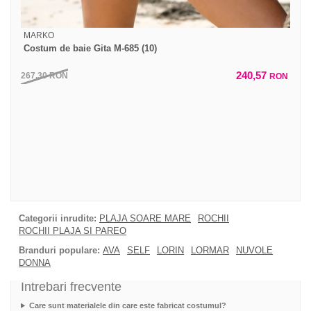
MARKO
Costum de baie Gita M-685 (10)
240,57
267,30
RON
RON
Categorii inrudite:
PLAJA SOARE MARE
ROCHII
ROCHII PLAJA SI PAREO
Branduri populare:
AVA
SELF
LORIN
LORMAR
NUVOLE
DONNA
Intrebari frecvente
Care sunt materialele din care este fabricat costumul?