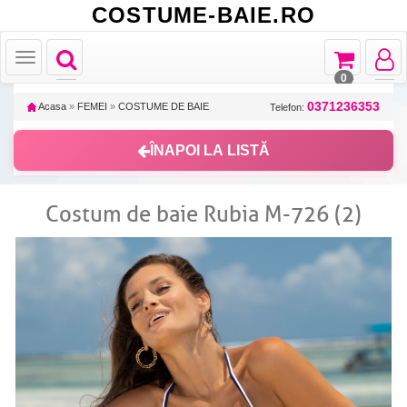
COSTUME-BAIE.RO
Toggle
Toggle
Toggle
Toggle
navigation
navigation
navigat
navigation
0
0371236353
Acasa
»
FEMEI
»
COSTUME DE BAIE
Telefon:
ÎNAPOI LA LISTĂ
Costum de baie Rubia M-726 (2)