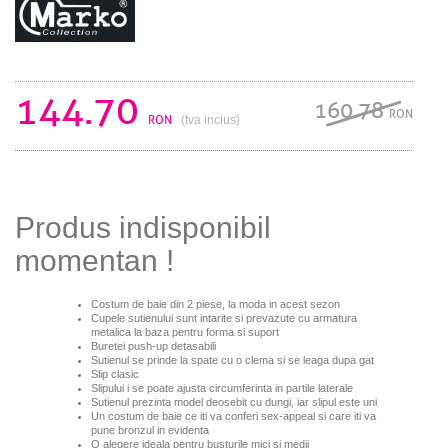
144.70
160.78
RON
RON
(tva inclus)
Produs indisponibil
momentan !
Costum de baie din 2 piese, la moda in acest sezon
Cupele sutienului sunt intarite si prevazute cu armatura
metalica la baza pentru forma si suport
Buretei push-up detasabili
Sutienul se prinde la spate cu o clema si se leaga dupa gat
Slip clasic
Slipului i se poate ajusta circumferinta in partile laterale
Sutienul prezinta model deosebit cu dungi, iar slipul este uni
Un costum de baie ce iti va conferi sex-appeal si care iti va
pune bronzul in evidenta
O alegere ideala pentru busturile mici si medii