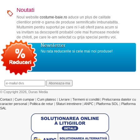
Noutati
Noul website
costume-baie.ro
aduce un plus de calitate
clientilor printr-o gama de produse semnificativ imbunatatita.
Multumim pentru suportul pe care ni l-ati oferit pana acum si
va invitam sa descoperiti probabil cele mai frumoase modele
de chiloti, pe care le-am selectat cu grija special pentru voi.
Newsletter
Nu rata reducerile si cele mai noi produse!
© Copyright 2026, Duras Media
Contact
|
Cum cumpar
|
Cum platesc
|
Livrare
|
Termeni si conditii
|
Prelucrarea datelor cu
caracter personal
|
Politica de retur
|
Sfaturi intretinere
|
ANPC
|
Platforma SOL
|
Platforma
SAL