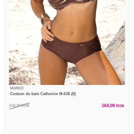
MARKO
Costum de baie Catherine M-636 (8)
164,09
218,79
RON
RON