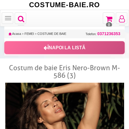
COSTUME-BAIE.RO
Toggle
Toggle
Toggle
Toggle
navigation
navigation
navigat
navigation
0
0371236353
Acasa
»
FEMEI
»
COSTUME DE BAIE
Telefon:
ÎNAPOI LA LISTĂ
Costum de baie Eris Nero-Brown M-
586 (3)