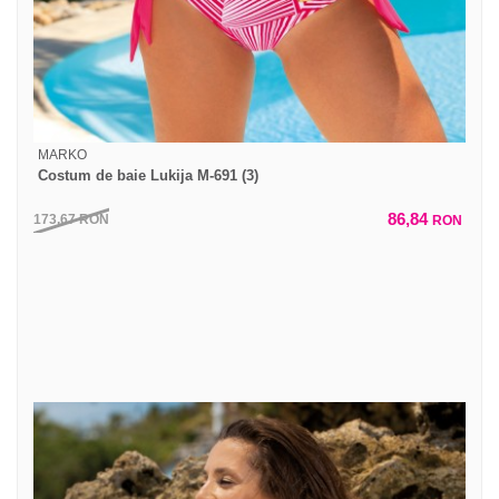
MARKO
Costum de baie Lukija M-691 (3)
86,84
173,67
RON
RON