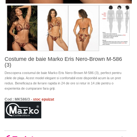
Costume de baie Marko Eris Nero-Brown M-586
(3)
Descopera costumul de baie Marko Eris Nero-Brown M-586 (3), perfect pentru
zilele de plaja. Acest model elegant si confortabil este disponibil acum la un pret
redus. Beneficiaza de livrare rapida in 24 de ore si retur in 14 zile pentru o
experienta de cumparare fara griji.
Cod : MK586/3 -
stoc epuizat