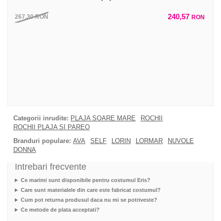
240,57
267,30
RON
RON
Categorii inrudite:
PLAJA SOARE MARE
ROCHII
ROCHII PLAJA SI PAREO
Branduri populare:
AVA
SELF
LORIN
LORMAR
NUVOLE
DONNA
Intrebari frecvente
Ce marimi sunt disponibile pentru costumul Eris?
Care sunt materialele din care este fabricat costumul?
Cum pot returna produsul daca nu mi se potriveste?
Ce metode de plata acceptati?