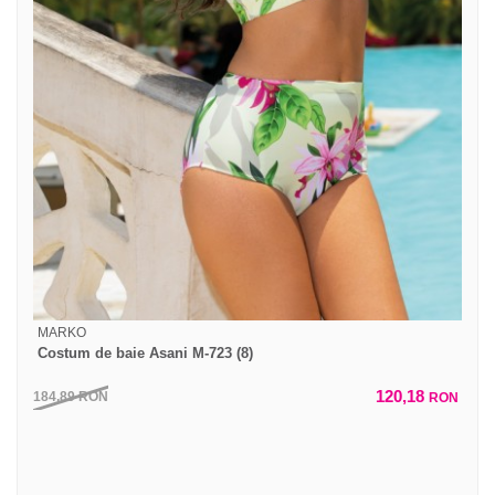
MARKO
Costum de baie Asani M-723 (8)
120,18
184,89
RON
RON