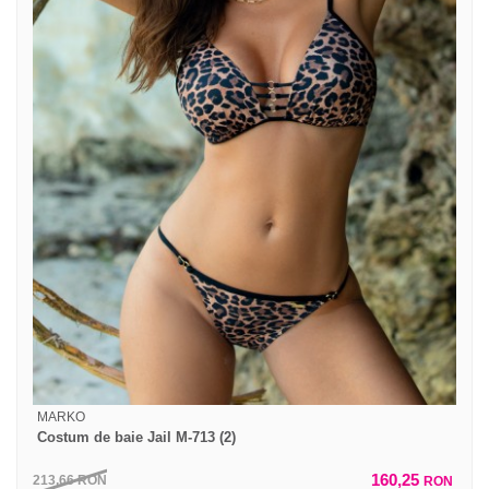
MARKO
Costum de baie Jail M-713 (2)
160,25
213,66
RON
RON