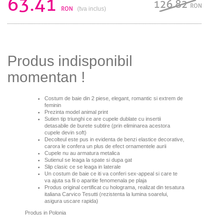
63.41
126.82
RON
RON
(tva inclus)
Produs indisponibil
momentan !
Costum de baie din 2 piese, elegant, romantic si extrem de
feminin
Prezinta model animal print
Sutien tip triunghi ce are cupele dublate cu insertii
detasabile de burete subtire (prin eliminarea acestora
cupele devin soft)
Decolteul este pus in evidenta de benzi elastice decorative,
carora le confera un plus de efect ornamentele aurii
Cupele nu au armatura metalica
Sutienul se leaga la spate si dupa gat
Slip clasic ce se leaga in laterale
Un costum de baie ce iti va conferi sex-appeal si care te
va ajuta sa fii o aparitie fenomenala pe plaja
Produs original certificat cu holograma, realizat din tesatura
italiana Carvico Tesutti (rezistenta la lumina soarelui,
asigura uscare rapida)
Produs in Polonia