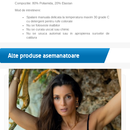
Compozitie: 80% Poliamida, 20% Elastan
Mod de intretinere:
Spalare manuala delicata la temperatura maxim 30 grade C
cu detergent pentru rufe colorate
Nu se foloseste inalbitor
Nu se curata uscat sau chimic
Nu se usuca automat sau in apropierea surselor de
caldura
Alte produse asemanatoare