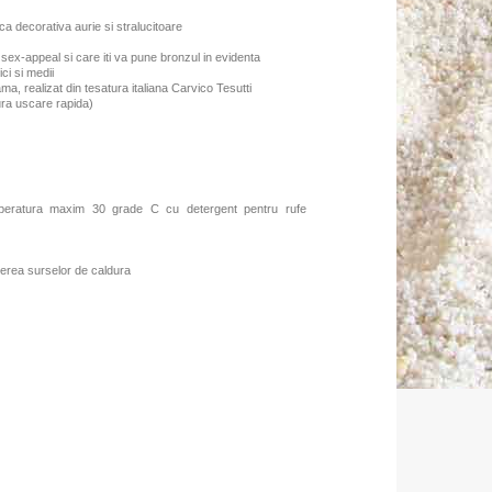
lica decorativa aurie si stralucitoare
 sex-appeal si care iti va pune bronzul in evidenta
ci si medii
ama, realizat din tesatura italiana Carvico Tesutti
gura uscare rapida)
mperatura maxim 30 grade C cu detergent pentru rufe
erea surselor de caldura