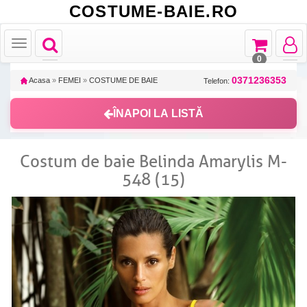
COSTUME-BAIE.RO
Toggle
Toggle
Toggle
Toggle
navigation
navigation
navigat
navigation
0
0371236353
Acasa
»
FEMEI
»
COSTUME DE BAIE
Telefon:
ÎNAPOI LA LISTĂ
Costum de baie Belinda Amarylis M-
548 (15)