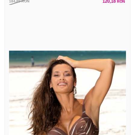
120,18
184,89
RON
RON