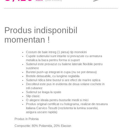
Produs indisponibil
momentan !
Costum de baie intreg (1 piesa) tip monokini
Cupele sutienului sunt intarite si prevazute cu armatura
metalica la baza pentru forma si suport
Sutienul este prevazut cu balene laterale flexibile pentru
sustinere
Buretei push-up integrati in cupa (nu se pot detasa)
Bretele detasabile, cu lungime reglabila
Sutienul ridica bine bustul si are efect de marire optica
Decolteul este pus in evidenta de doua volane cochete in
stil cubanez
Sutienul se leaga la spate
Slip clasic
O alegere ideala pentru busturile medii si mici
Produs original certificat cu holograma, realizat din tesatura
italiana Carvico Tesutti (rezistenta la lumina soarelui,
asigura uscare rapida)
Produs in Polonia
Compozitie: 80% Poliamida, 20% Elastan