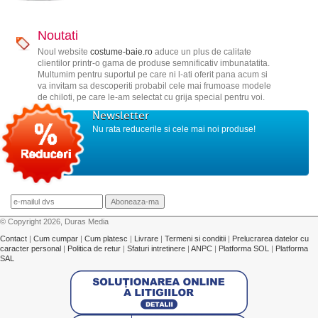
Noutati
Noul website
costume-baie.ro
aduce un plus de calitate
clientilor printr-o gama de produse semnificativ imbunatatita.
Multumim pentru suportul pe care ni l-ati oferit pana acum si
va invitam sa descoperiti probabil cele mai frumoase modele
de chiloti, pe care le-am selectat cu grija special pentru voi.
Newsletter
Nu rata reducerile si cele mai noi produse!
© Copyright 2026, Duras Media
Contact
|
Cum cumpar
|
Cum platesc
|
Livrare
|
Termeni si conditii
|
Prelucrarea datelor cu
caracter personal
|
Politica de retur
|
Sfaturi intretinere
|
ANPC
|
Platforma SOL
|
Platforma
SAL