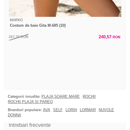
MARKO
Costum de baie Gita M-685 (10)
240,57
267,30
RON
RON
Categorii inrudite:
PLAJA SOARE MARE
ROCHII
ROCHII PLAJA SI PAREO
Branduri populare:
AVA
SELF
LORIN
LORMAR
NUVOLE
DONNA
Intrebari frecvente