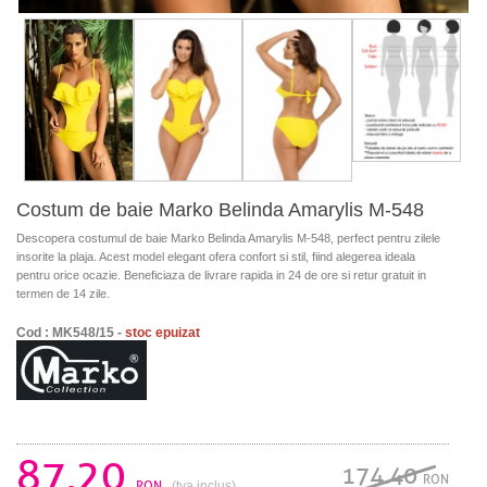
Costum de baie Marko Belinda Amarylis M-548
Descopera costumul de baie Marko Belinda Amarylis M-548, perfect pentru zilele
insorite la plaja. Acest model elegant ofera confort si stil, fiind alegerea ideala
pentru orice ocazie. Beneficiaza de livrare rapida in 24 de ore si retur gratuit in
termen de 14 zile.
Cod : MK548/15 -
stoc epuizat
87.20
174.40
RON
RON
(tva inclus)