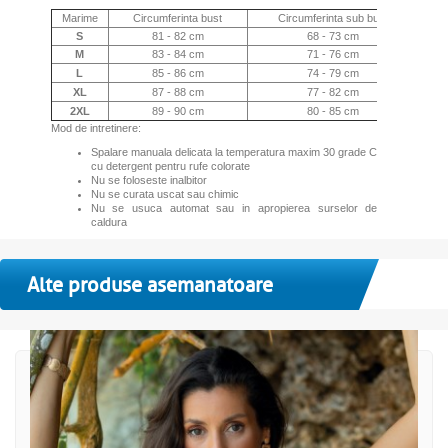
Marime
Circumferinta bust
Circumferinta sub bust
S
81 - 82 cm
68 - 73 cm
M
83 - 84 cm
71 - 76 cm
L
85 - 86 cm
74 - 79 cm
XL
87 - 88 cm
77 - 82 cm
2XL
89 - 90 cm
80 - 85 cm
Mod de intretinere:
Spalare manuala delicata la temperatura maxim 30 grade C
cu detergent pentru rufe colorate
Nu se foloseste inalbitor
Nu se curata uscat sau chimic
Nu se usuca automat sau in apropierea surselor de
caldura
Alte produse asemanatoare