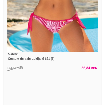
MARKO
Costum de baie Lukija M-691 (3)
86,84
173,67
RON
RON