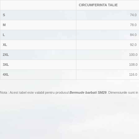
CIRCUMFERINTA TALIE
S
74.0
M
78.0
L
84.0
XL
92.0
2XL
100.0
3XL
108.0
4XL
116.0
Nota : Acest tabel este valabil pentru produsul
Bermude barbati SM29
. Dimensiunile sunt in 