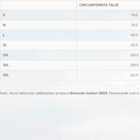
CIRCUMFERINTA TALIE
S
74.0
M
78.0
L
84.0
XL
92.0
2XL
100.0
3XL
108.0
4XL
116.0
Nota : Acest tabel este valabil pentru produsul
Bermude barbati SM29
. Dimensiunile sunt in 