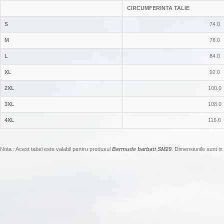
CIRCUMFERINTA TALIE
S
74.0
M
78.0
L
84.0
XL
92.0
2XL
100.0
3XL
108.0
4XL
116.0
Nota : Acest tabel este valabil pentru produsul
Bermude barbati SM29
. Dimensiunile sunt in 