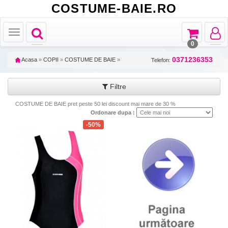
COSTUME-BAIE.RO
Toggle
Toggle
Toggle
Toggle
navigation
navigation
navigat
navigation
0
0371236353
Acasa
»
COPII
»
COSTUME DE BAIE
»
Telefon:
Filtre
COSTUME DE BAIE pret peste 50 lei discount mai mare de 30 %
Ordonare dupa :
-50%