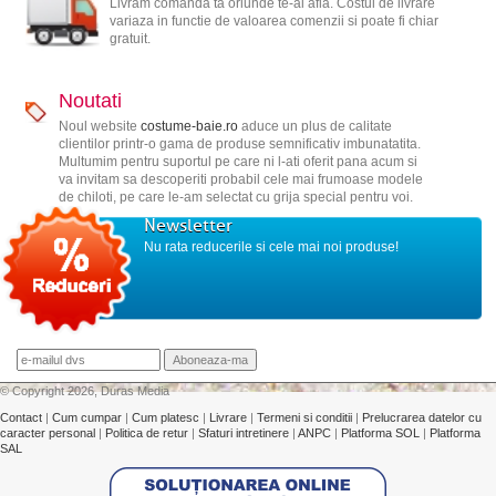
Livram comanda ta oriunde te-ai afla. Costul de livrare
variaza in functie de valoarea comenzii si poate fi chiar
gratuit.
Noutati
Noul website
costume-baie.ro
aduce un plus de calitate
clientilor printr-o gama de produse semnificativ imbunatatita.
Multumim pentru suportul pe care ni l-ati oferit pana acum si
va invitam sa descoperiti probabil cele mai frumoase modele
de chiloti, pe care le-am selectat cu grija special pentru voi.
Newsletter
Nu rata reducerile si cele mai noi produse!
© Copyright 2026, Duras Media
Contact
|
Cum cumpar
|
Cum platesc
|
Livrare
|
Termeni si conditii
|
Prelucrarea datelor cu
caracter personal
|
Politica de retur
|
Sfaturi intretinere
|
ANPC
|
Platforma SOL
|
Platforma
SAL